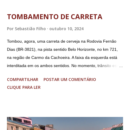
ministro da Justiça e ex-secretário de Segurança Pública do
DF; o general Augusto Heleno, ex-chefe do Gabinete de
TOMBAMENTO DE CARRETA
Segurança Institucional (GSI); o tenente-coronel Mauro Cid,
ex-ajudante de ordens de Bolsonaro (réu-colaborador); o ex-
Por
Sebastião Filho
outubro 10, 2024
presidente da República Jair Bolsonaro; o general Paulo
Tombou, agora, uma carreta de cerveja na Rodovia Fernão
Sérgio Nogueira, ex-ministro da Defesa; e o general da
Dias (BR-3821), na pista sentido Belo Horizonte, no km 721,
reserva Walter Braga Netto, ex-ministro da Casa Civil e da
na região de Carmo da Cachoeira. A faixa da esquerda está
Defesa. A acusação envolveu os crimes de tentativa de
interditada em os ambos sentidos. No momento, trânsito está
abolição violenta do Estado Democrático de Direito, golpe de
fluindo sem lentidão. Motorista sem ferimentos graves.
E...
COMPARTILHAR
POSTAR UM COMENTÁRIO
Imagens @transitofernaodias *Por Sebastião Filho
CLIQUE PARA LER