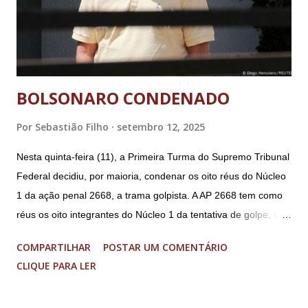
BOLSONARO CONDENADO
Por
Sebastião Filho
setembro 12, 2025
Nesta quinta-feira (11), a Primeira Turma do Supremo Tribunal
Federal decidiu, por maioria, condenar os oito réus do Núcleo
1 da ação penal 2668, a trama golpista. A AP 2668 tem como
réus os oito integrantes do Núcleo 1 da tentativa de golpe, ou
“Núcleo Crucial”, segundo a Procuradoria-Geral da República
COMPARTILHAR
POSTAR UM COMENTÁRIO
(PGR): o deputado federal Alexandre Ramagem, ex-diretor da
CLIQUE PARA LER
Agência Brasileira de Inteligência (Abin); o almirante Almir
Garnier, ex-comandante da Marinha; Anderson Torres, ex-