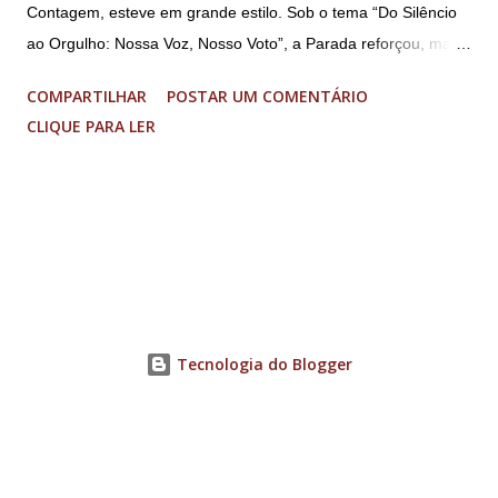
Contagem, esteve em grande estilo. Sob o tema “Do Silêncio
ao Orgulho: Nossa Voz, Nosso Voto”, a Parada reforçou, mais
uma vez, a importância dos direitos LGBT+ e a diversidade no
COMPARTILHAR
POSTAR UM COMENTÁRIO
município. A concentração foi na Praça da Glória, que estava
CLIQUE PARA LER
preparada com um palco e contou com diversos shows,
apresentadores e desfiles. Além disso, a Casa dos Direitos
Humanos e o Núcleo LGBT montaram uma tenda, oferecendo
suporte e conscientizando à população, dando total apoio no
evento. Além de um evento cultural, a Parada LGBT+ é
também um evento político. Nesse sentido, foi destacada a
importância da Parada LGBT+ de Contagem, principalmente
por ser um movimento de resistência, de ocupação das ruas e
Tecnologia do Blogger
de se fazer homenagens. Dentre as homenageadas esteve
Maria Eduarda Campos, de 22 anos. Ela é professora e foi
demitida de uma escola particular de Contagem após
familiares descobrirem...