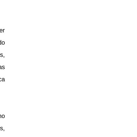
er
do
s,
as
ca
no
s,