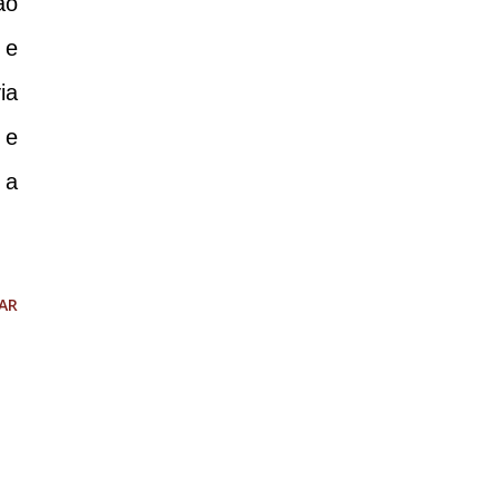
ao
 e
ia
 e
 a
AR