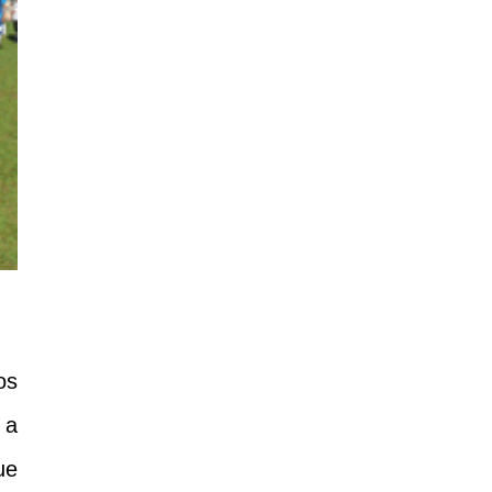
os
 a
ue