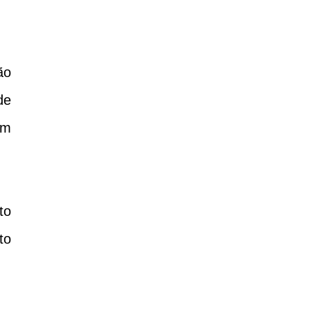
ão
de
em
to
to