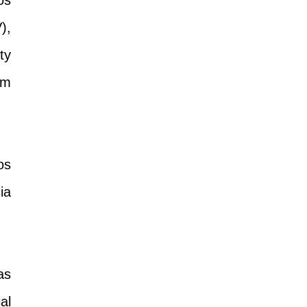
os
),
ty
am
os
ia
as
al