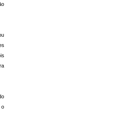
ão
ou
es
is
ra
do
 o