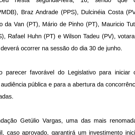
eceu nesta segunda-feira, 16, sendo que 
(PMDB), Braz Andrade (PPS), Dulcinéia Costa (PV
io da Van (PT), Mário de Pinho (PT), Mauricio Tut
), Rafael Huhn (PT) e Wilson Tadeu (PV), votar
 deverá ocorrer na sessão do dia 30 de junho.
parecer favorável do Legislativo para iniciar 
 audiência pública e para a abertura da concorrênc
adas.
undação Getúlio Vargas, uma das mais renomad
il, caso aprovado, garantirá um investimento inici