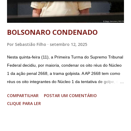
BOLSONARO CONDENADO
Por
Sebastião Filho
setembro 12, 2025
Nesta quinta-feira (11), a Primeira Turma do Supremo Tribunal
Federal decidiu, por maioria, condenar os oito réus do Núcleo
1 da ação penal 2668, a trama golpista. A AP 2668 tem como
réus os oito integrantes do Núcleo 1 da tentativa de golpe, ou
“Núcleo Crucial”, segundo a Procuradoria-Geral da República
COMPARTILHAR
POSTAR UM COMENTÁRIO
(PGR): o deputado federal Alexandre Ramagem, ex-diretor da
CLIQUE PARA LER
Agência Brasileira de Inteligência (Abin); o almirante Almir
Garnier, ex-comandante da Marinha; Anderson Torres, ex-
ministro da Justiça e ex-secretário de Segurança Pública do
DF; o general Augusto Heleno, ex-chefe do Gabinete de