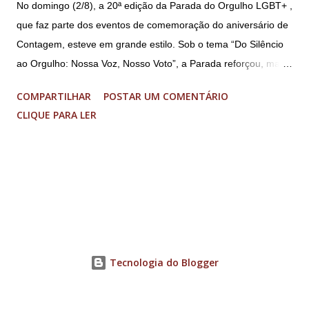
No domingo (2/8), a 20ª edição da Parada do Orgulho LGBT+ ,
que faz parte dos eventos de comemoração do aniversário de
Contagem, esteve em grande estilo. Sob o tema “Do Silêncio
ao Orgulho: Nossa Voz, Nosso Voto”, a Parada reforçou, mais
uma vez, a importância dos direitos LGBT+ e a diversidade no
COMPARTILHAR
POSTAR UM COMENTÁRIO
município. A concentração foi na Praça da Glória, que estava
CLIQUE PARA LER
preparada com um palco e contou com diversos shows,
apresentadores e desfiles. Além disso, a Casa dos Direitos
Humanos e o Núcleo LGBT montaram uma tenda, oferecendo
suporte e conscientizando à população, dando total apoio no
evento. Além de um evento cultural, a Parada LGBT+ é
também um evento político. Nesse sentido, foi destacada a
importância da Parada LGBT+ de Contagem, principalmente
por ser um movimento de resistência, de ocupação das ruas e
Tecnologia do Blogger
de se fazer homenagens. Dentre as homenageadas esteve
Maria Eduarda Campos, de 22 anos. Ela é professora e foi