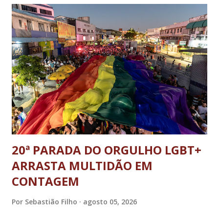
Segurança Institucional (GSI); o tenente-coronel Mauro Cid,
ex-ajudante de ordens de Bolsonaro (réu-colaborador); o ex-
presidente da República Jair Bolsonaro; o general Paulo
Sérgio Nogueira, ex-ministro da Defesa; e o general da
reserva Walter Braga Netto, ex-ministro da Casa Civil e da
Defesa. A acusação envolveu os crimes de tentativa de
abolição violenta do Estado Democrático de Direito, golpe de
E...
20ª PARADA DO ORGULHO LGBT+
ARRASTA MULTIDÃO EM
CONTAGEM
Por
Sebastião Filho
agosto 05, 2026