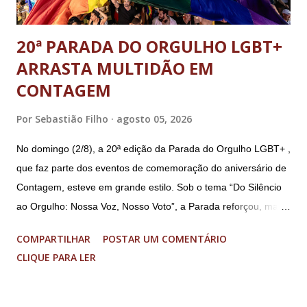
20ª PARADA DO ORGULHO LGBT+
ARRASTA MULTIDÃO EM
CONTAGEM
Por
Sebastião Filho
agosto 05, 2026
No domingo (2/8), a 20ª edição da Parada do Orgulho LGBT+ ,
que faz parte dos eventos de comemoração do aniversário de
Contagem, esteve em grande estilo. Sob o tema “Do Silêncio
ao Orgulho: Nossa Voz, Nosso Voto”, a Parada reforçou, mais
uma vez, a importância dos direitos LGBT+ e a diversidade no
COMPARTILHAR
POSTAR UM COMENTÁRIO
município. A concentração foi na Praça da Glória, que estava
CLIQUE PARA LER
preparada com um palco e contou com diversos shows,
apresentadores e desfiles. Além disso, a Casa dos Direitos
Humanos e o Núcleo LGBT montaram uma tenda, oferecendo