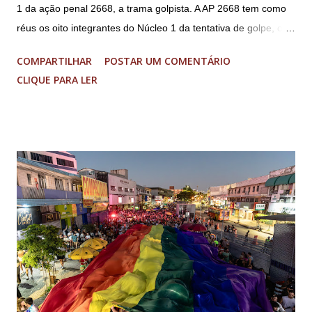
1 da ação penal 2668, a trama golpista. A AP 2668 tem como
réus os oito integrantes do Núcleo 1 da tentativa de golpe, ou
“Núcleo Crucial”, segundo a Procuradoria-Geral da República
COMPARTILHAR
POSTAR UM COMENTÁRIO
(PGR): o deputado federal Alexandre Ramagem, ex-diretor da
CLIQUE PARA LER
Agência Brasileira de Inteligência (Abin); o almirante Almir
Garnier, ex-comandante da Marinha; Anderson Torres, ex-
ministro da Justiça e ex-secretário de Segurança Pública do
DF; o general Augusto Heleno, ex-chefe do Gabinete de
Segurança Institucional (GSI); o tenente-coronel Mauro Cid,
ex-ajudante de ordens de Bolsonaro (réu-colaborador); o ex-
presidente da República Jair Bolsonaro; o general Paulo
Sérgio Nogueira, ex-ministro da Defesa; e o general da
reserva Walter Braga Netto, ex-ministro da Casa Civil e da
Defesa. A acusação envolveu os crimes de tentativa de
abolição violenta do Estado Democrático de Direito, golpe de
E...