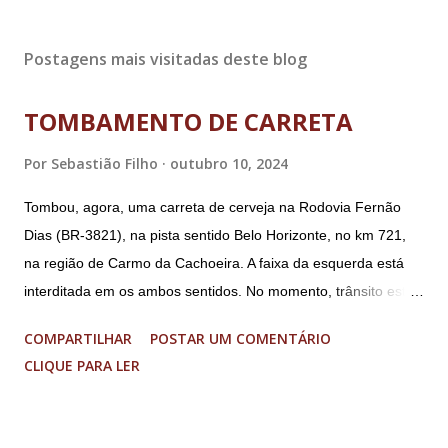
Postagens mais visitadas deste blog
TOMBAMENTO DE CARRETA
Por
Sebastião Filho
outubro 10, 2024
Tombou, agora, uma carreta de cerveja na Rodovia Fernão
Dias (BR-3821), na pista sentido Belo Horizonte, no km 721,
na região de Carmo da Cachoeira. A faixa da esquerda está
interditada em os ambos sentidos. No momento, trânsito está
fluindo sem lentidão. Motorista sem ferimentos graves.
COMPARTILHAR
POSTAR UM COMENTÁRIO
Imagens @transitofernaodias *Por Sebastião Filho
CLIQUE PARA LER