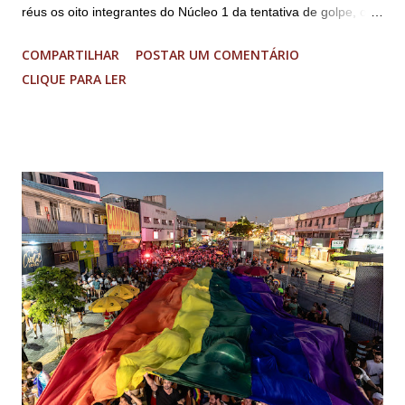
réus os oito integrantes do Núcleo 1 da tentativa de golpe, ou
“Núcleo Crucial”, segundo a Procuradoria-Geral da República
COMPARTILHAR
POSTAR UM COMENTÁRIO
(PGR): o deputado federal Alexandre Ramagem, ex-diretor da
CLIQUE PARA LER
Agência Brasileira de Inteligência (Abin); o almirante Almir
Garnier, ex-comandante da Marinha; Anderson Torres, ex-
ministro da Justiça e ex-secretário de Segurança Pública do
DF; o general Augusto Heleno, ex-chefe do Gabinete de
Segurança Institucional (GSI); o tenente-coronel Mauro Cid,
ex-ajudante de ordens de Bolsonaro (réu-colaborador); o ex-
presidente da República Jair Bolsonaro; o general Paulo
Sérgio Nogueira, ex-ministro da Defesa; e o general da
reserva Walter Braga Netto, ex-ministro da Casa Civil e da
Defesa. A acusação envolveu os crimes de tentativa de
abolição violenta do Estado Democrático de Direito, golpe de
E...