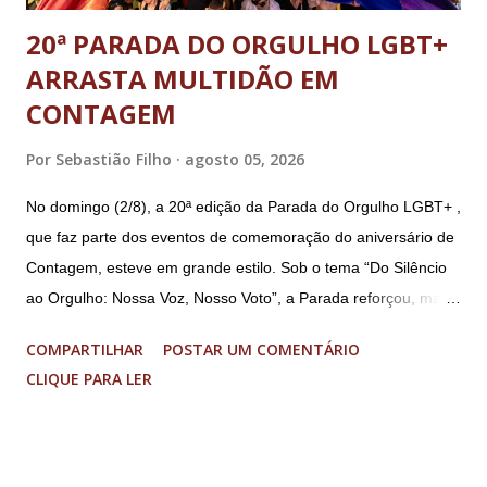
20ª PARADA DO ORGULHO LGBT+
ARRASTA MULTIDÃO EM
CONTAGEM
Por
Sebastião Filho
agosto 05, 2026
No domingo (2/8), a 20ª edição da Parada do Orgulho LGBT+ ,
que faz parte dos eventos de comemoração do aniversário de
Contagem, esteve em grande estilo. Sob o tema “Do Silêncio
ao Orgulho: Nossa Voz, Nosso Voto”, a Parada reforçou, mais
uma vez, a importância dos direitos LGBT+ e a diversidade no
COMPARTILHAR
POSTAR UM COMENTÁRIO
município. A concentração foi na Praça da Glória, que estava
CLIQUE PARA LER
preparada com um palco e contou com diversos shows,
apresentadores e desfiles. Além disso, a Casa dos Direitos
Humanos e o Núcleo LGBT montaram uma tenda, oferecendo
suporte e conscientizando à população, dando total apoio no