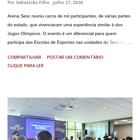
Por
Sebastião Filho
julho 27, 2026
Arena Sesc reuniu cerca de mil participantes, de várias partes
do estado, que vivenciaram uma experiência similar à dos
Jogos Olímpicos. O evento é um diferencial para quem
participa das Escolas de Esportes nas unidades do Sesc em
Minas Uma genuína experiência olímpica para crianças e
COMPARTILHAR
POSTAR UM COMENTÁRIO
adolescentes. É isso que o Arena Sesc proporcionou para 165
CLIQUE PARA LER
integrantes das Escolas de Esportes do Sesc São Lourenço,
Sesc Lavras, Sesc Varginha e Sesc Poços de Caldas.
Realizado anualmente pelo Sistema Fecomércio MG desde
2024, a atual edição do evento reuniu cerca de mil
participantes, entre 9 e 17 anos de idade, de várias partes do
estado, no Sesc Contagem, localizado na Região
Metropolitana de Belo Horizonte. Foram cinco dias de disputas
em diferentes modalidades esportivas, palestras e uma
programação dedicada a promover a integração, o respeito e