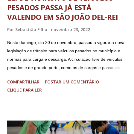
PESADOS PASSA JÁ ESTÁ
VALENDO EM SÃO JOÃO DEL-REI
Por
Sebastião Filho
novembro 23, 2022
Neste domingo, dia 20 de novembro, passou a vigorar a nova
legislação de trânsito para veículos pesados no município e
normas para carga e descarga. A circulação livre de veículos
pesados e de grande porte, como os de cargas e passageiros
será permitida apenas nos bairros Colônia, Matosinhos e
COMPARTILHAR
POSTAR UM COMENTÁRIO
Tijuco (com total liberdade apenas no Colônia). No centro
CLIQUE PARA LER
histórico e área restrita à circulação de veículos cujo peso
bruto total seja de até 8 toneladas. As operações de carga e
descarga no centro da cidade serão permitidas obedecendo-
se aos dias e horários estabelecidos: de segunda a sexta feira,
das 08h às 18h; aos sábados das 08h às 13h; Nos domingos e