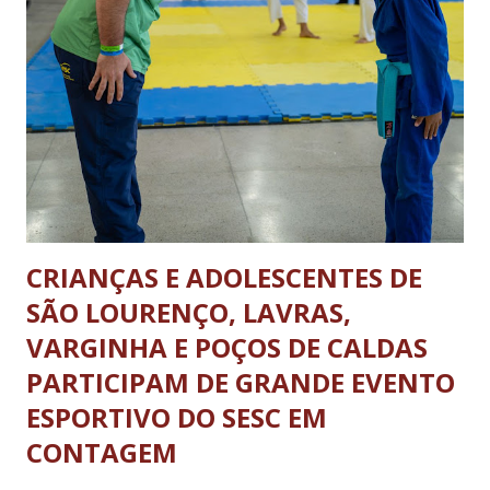
feriados livres. Haverá tolerância de 30 minutos, após o
término dos horários estabelecidos aos veículos que já se
encontrarem em operação de descarga. A nova legislação vale
para os ônibus que viajam entre estados e municípios quanto
carretas e caminhões pesados. A determinação não se aplica
aos ônibus que realizam o transporte dentro da...
CRIANÇAS E ADOLESCENTES DE
SÃO LOURENÇO, LAVRAS,
VARGINHA E POÇOS DE CALDAS
PARTICIPAM DE GRANDE EVENTO
ESPORTIVO DO SESC EM
CONTAGEM