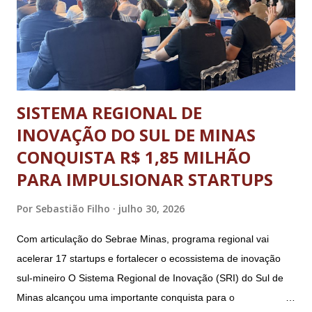
o desenvolvimento pessoal e social através do esporte. A
abertura oficial, com direto a cerimônia, aconteceu no dia 20
de julho (segunda-feira) e o ence...
SISTEMA REGIONAL DE
INOVAÇÃO DO SUL DE MINAS
CONQUISTA R$ 1,85 MILHÃO
PARA IMPULSIONAR STARTUPS
Por
Sebastião Filho
julho 30, 2026
Com articulação do Sebrae Minas, programa regional vai
acelerar 17 startups e fortalecer o ecossistema de inovação
sul-mineiro O Sistema Regional de Inovação (SRI) do Sul de
Minas alcançou uma importante conquista para o