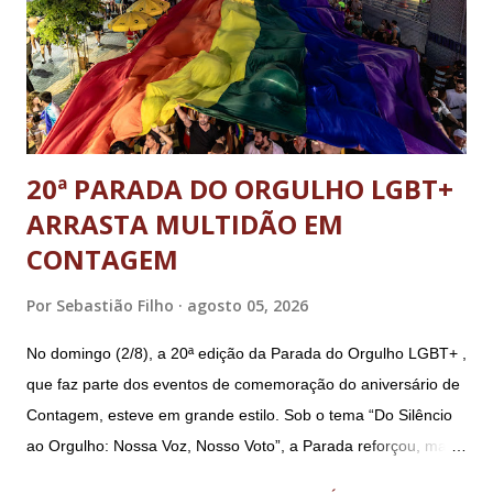
reserva Walter Braga Netto, ex-ministro da Casa Civil e da
Defesa. A acusação envolveu os crimes de tentativa de
abolição violenta do Estado Democrático de Direito, golpe de
E...
20ª PARADA DO ORGULHO LGBT+
ARRASTA MULTIDÃO EM
CONTAGEM
Por
Sebastião Filho
agosto 05, 2026
No domingo (2/8), a 20ª edição da Parada do Orgulho LGBT+ ,
que faz parte dos eventos de comemoração do aniversário de
Contagem, esteve em grande estilo. Sob o tema “Do Silêncio
ao Orgulho: Nossa Voz, Nosso Voto”, a Parada reforçou, mais
uma vez, a importância dos direitos LGBT+ e a diversidade no