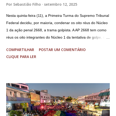
Por
Sebastião Filho
setembro 12, 2025
Nesta quinta-feira (11), a Primeira Turma do Supremo Tribunal
Federal decidiu, por maioria, condenar os oito réus do Núcleo
1 da ação penal 2668, a trama golpista. A AP 2668 tem como
réus os oito integrantes do Núcleo 1 da tentativa de golpe, ou
“Núcleo Crucial”, segundo a Procuradoria-Geral da República
COMPARTILHAR
POSTAR UM COMENTÁRIO
(PGR): o deputado federal Alexandre Ramagem, ex-diretor da
CLIQUE PARA LER
Agência Brasileira de Inteligência (Abin); o almirante Almir
Garnier, ex-comandante da Marinha; Anderson Torres, ex-
ministro da Justiça e ex-secretário de Segurança Pública do
DF; o general Augusto Heleno, ex-chefe do Gabinete de
Segurança Institucional (GSI); o tenente-coronel Mauro Cid,
ex-ajudante de ordens de Bolsonaro (réu-colaborador); o ex-
presidente da República Jair Bolsonaro; o general Paulo
Sérgio Nogueira, ex-ministro da Defesa; e o general da