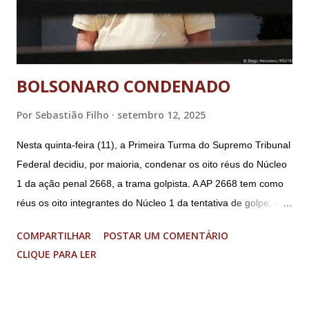
BOLSONARO CONDENADO
Por
Sebastião Filho
setembro 12, 2025
Nesta quinta-feira (11), a Primeira Turma do Supremo Tribunal
Federal decidiu, por maioria, condenar os oito réus do Núcleo
1 da ação penal 2668, a trama golpista. A AP 2668 tem como
réus os oito integrantes do Núcleo 1 da tentativa de golpe, ou
“Núcleo Crucial”, segundo a Procuradoria-Geral da República
COMPARTILHAR
POSTAR UM COMENTÁRIO
(PGR): o deputado federal Alexandre Ramagem, ex-diretor da
CLIQUE PARA LER
Agência Brasileira de Inteligência (Abin); o almirante Almir
Garnier, ex-comandante da Marinha; Anderson Torres, ex-
ministro da Justiça e ex-secretário de Segurança Pública do