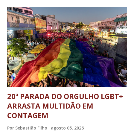
DF; o general Augusto Heleno, ex-chefe do Gabinete de
Segurança Institucional (GSI); o tenente-coronel Mauro Cid,
ex-ajudante de ordens de Bolsonaro (réu-colaborador); o ex-
presidente da República Jair Bolsonaro; o general Paulo
Sérgio Nogueira, ex-ministro da Defesa; e o general da
reserva Walter Braga Netto, ex-ministro da Casa Civil e da
Defesa. A acusação envolveu os crimes de tentativa de
abolição violenta do Estado Democrático de Direito, golpe de
E...
20ª PARADA DO ORGULHO LGBT+
ARRASTA MULTIDÃO EM
CONTAGEM
Por
Sebastião Filho
agosto 05, 2026