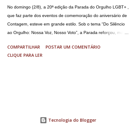
No domingo (2/8), a 20ª edição da Parada do Orgulho LGBT+ ,
que faz parte dos eventos de comemoração do aniversário de
Contagem, esteve em grande estilo. Sob o tema “Do Silêncio
ao Orgulho: Nossa Voz, Nosso Voto”, a Parada reforçou, mais
uma vez, a importância dos direitos LGBT+ e a diversidade no
COMPARTILHAR
POSTAR UM COMENTÁRIO
município. A concentração foi na Praça da Glória, que estava
CLIQUE PARA LER
preparada com um palco e contou com diversos shows,
apresentadores e desfiles. Além disso, a Casa dos Direitos
Humanos e o Núcleo LGBT montaram uma tenda, oferecendo
suporte e conscientizando à população, dando total apoio no
evento. Além de um evento cultural, a Parada LGBT+ é
também um evento político. Nesse sentido, foi destacada a
importância da Parada LGBT+ de Contagem, principalmente
por ser um movimento de resistência, de ocupação das ruas e
Tecnologia do Blogger
de se fazer homenagens. Dentre as homenageadas esteve
Maria Eduarda Campos, de 22 anos. Ela é professora e foi