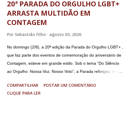
20ª PARADA DO ORGULHO LGBT+
ARRASTA MULTIDÃO EM
CONTAGEM
Por
Sebastião Filho
agosto 05, 2026
No domingo (2/8), a 20ª edição da Parada do Orgulho LGBT+ ,
que faz parte dos eventos de comemoração do aniversário de
Contagem, esteve em grande estilo. Sob o tema “Do Silêncio
ao Orgulho: Nossa Voz, Nosso Voto”, a Parada reforçou, mais
uma vez, a importância dos direitos LGBT+ e a diversidade no
COMPARTILHAR
POSTAR UM COMENTÁRIO
município. A concentração foi na Praça da Glória, que estava
CLIQUE PARA LER
preparada com um palco e contou com diversos shows,
apresentadores e desfiles. Além disso, a Casa dos Direitos
Humanos e o Núcleo LGBT montaram uma tenda, oferecendo
suporte e conscientizando à população, dando total apoio no
evento. Além de um evento cultural, a Parada LGBT+ é