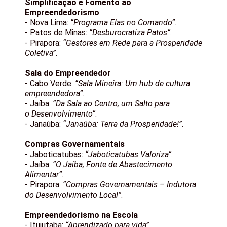
Simplificação e Fomento ao
Empreendedorismo
- Nova Lima:
“Programa Elas no Comando”
.
- Patos de Minas:
“Desburocratiza Patos”
.
- Pirapora:
“Gestores em Rede para a Prosperidade
Coletiva”
.
Sala do Empreendedor
- Cabo Verde:
“Sala Mineira: Um hub de cultura
empreendedora”.
- Jaíba:
“Da Sala ao Centro, um Salto para
o Desenvolvimento”
.
- Janaúba:
“Janaúba: Terra da Prosperidade!”
.
Compras Governamentais
- Jaboticatubas:
“Jaboticatubas Valoriza”
.
- Jaíba:
“O Jaíba, Fonte de Abastecimento
Alimentar”
.
- Pirapora:
“Compras Governamentais – Indutora
do Desenvolvimento Local”
.
Empreendedorismo na Escola
- Ituiutaba:
“Aprendizado para vida”
.