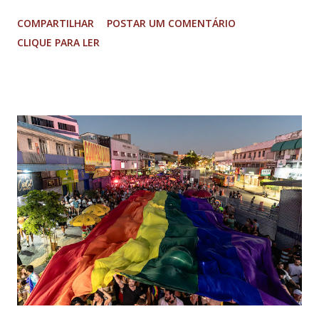
“Núcleo Crucial”, segundo a Procuradoria-Geral da República
COMPARTILHAR
POSTAR UM COMENTÁRIO
(PGR): o deputado federal Alexandre Ramagem, ex-diretor da
CLIQUE PARA LER
Agência Brasileira de Inteligência (Abin); o almirante Almir
Garnier, ex-comandante da Marinha; Anderson Torres, ex-
ministro da Justiça e ex-secretário de Segurança Pública do
DF; o general Augusto Heleno, ex-chefe do Gabinete de
Segurança Institucional (GSI); o tenente-coronel Mauro Cid,
ex-ajudante de ordens de Bolsonaro (réu-colaborador); o ex-
presidente da República Jair Bolsonaro; o general Paulo
Sérgio Nogueira, ex-ministro da Defesa; e o general da
reserva Walter Braga Netto, ex-ministro da Casa Civil e da
Defesa. A acusação envolveu os crimes de tentativa de
abolição violenta do Estado Democrático de Direito, golpe de
E...