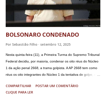
BOLSONARO CONDENADO
Por
Sebastião Filho
setembro 12, 2025
Nesta quinta-feira (11), a Primeira Turma do Supremo Tribunal
Federal decidiu, por maioria, condenar os oito réus do Núcleo
1 da ação penal 2668, a trama golpista. A AP 2668 tem como
réus os oito integrantes do Núcleo 1 da tentativa de golpe, ou
“Núcleo Crucial”, segundo a Procuradoria-Geral da República
COMPARTILHAR
POSTAR UM COMENTÁRIO
(PGR): o deputado federal Alexandre Ramagem, ex-diretor da
CLIQUE PARA LER
Agência Brasileira de Inteligência (Abin); o almirante Almir
Garnier, ex-comandante da Marinha; Anderson Torres, ex-