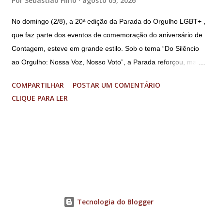
Por
Sebastião Filho
agosto 05, 2026
No domingo (2/8), a 20ª edição da Parada do Orgulho LGBT+ ,
que faz parte dos eventos de comemoração do aniversário de
Contagem, esteve em grande estilo. Sob o tema “Do Silêncio
ao Orgulho: Nossa Voz, Nosso Voto”, a Parada reforçou, mais
uma vez, a importância dos direitos LGBT+ e a diversidade no
COMPARTILHAR
POSTAR UM COMENTÁRIO
município. A concentração foi na Praça da Glória, que estava
CLIQUE PARA LER
preparada com um palco e contou com diversos shows,
apresentadores e desfiles. Além disso, a Casa dos Direitos
Humanos e o Núcleo LGBT montaram uma tenda, oferecendo
suporte e conscientizando à população, dando total apoio no
evento. Além de um evento cultural, a Parada LGBT+ é
também um evento político. Nesse sentido, foi destacada a
importância da Parada LGBT+ de Contagem, principalmente
por ser um movimento de resistência, de ocupação das ruas e
Tecnologia do Blogger
de se fazer homenagens. Dentre as homenageadas esteve