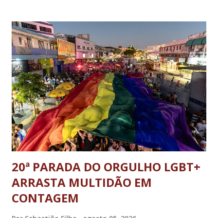
ministro da Justiça e ex-secretário de Segurança Pública do
DF; o general Augusto Heleno, ex-chefe do Gabinete de
Segurança Institucional (GSI); o tenente-coronel Mauro Cid,
ex-ajudante de ordens de Bolsonaro (réu-colaborador); o ex-
presidente da República Jair Bolsonaro; o general Paulo
Sérgio Nogueira, ex-ministro da Defesa; e o general da
reserva Walter Braga Netto, ex-ministro da Casa Civil e da
Defesa. A acusação envolveu os crimes de tentativa de
abolição violenta do Estado Democrático de Direito, golpe de
E...
20ª PARADA DO ORGULHO LGBT+
ARRASTA MULTIDÃO EM
CONTAGEM