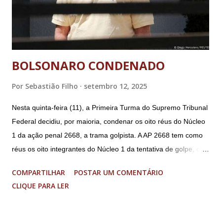
BOLSONARO CONDENADO
Por
Sebastião Filho
setembro 12, 2025
Nesta quinta-feira (11), a Primeira Turma do Supremo Tribunal
Federal decidiu, por maioria, condenar os oito réus do Núcleo
1 da ação penal 2668, a trama golpista. A AP 2668 tem como
réus os oito integrantes do Núcleo 1 da tentativa de golpe, ou
“Núcleo Crucial”, segundo a Procuradoria-Geral da República
COMPARTILHAR
POSTAR UM COMENTÁRIO
(PGR): o deputado federal Alexandre Ramagem, ex-diretor da
CLIQUE PARA LER
Agência Brasileira de Inteligência (Abin); o almirante Almir
Garnier, ex-comandante da Marinha; Anderson Torres, ex-
ministro da Justiça e ex-secretário de Segurança Pública do