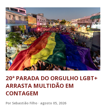
DF; o general Augusto Heleno, ex-chefe do Gabinete de
Segurança Institucional (GSI); o tenente-coronel Mauro Cid,
ex-ajudante de ordens de Bolsonaro (réu-colaborador); o ex-
presidente da República Jair Bolsonaro; o general Paulo
Sérgio Nogueira, ex-ministro da Defesa; e o general da
reserva Walter Braga Netto, ex-ministro da Casa Civil e da
Defesa. A acusação envolveu os crimes de tentativa de
abolição violenta do Estado Democrático de Direito, golpe de
E...
20ª PARADA DO ORGULHO LGBT+
ARRASTA MULTIDÃO EM
CONTAGEM
Por
Sebastião Filho
agosto 05, 2026