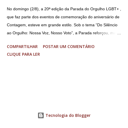
No domingo (2/8), a 20ª edição da Parada do Orgulho LGBT+ ,
que faz parte dos eventos de comemoração do aniversário de
Contagem, esteve em grande estilo. Sob o tema “Do Silêncio
ao Orgulho: Nossa Voz, Nosso Voto”, a Parada reforçou, mais
uma vez, a importância dos direitos LGBT+ e a diversidade no
COMPARTILHAR
POSTAR UM COMENTÁRIO
município. A concentração foi na Praça da Glória, que estava
CLIQUE PARA LER
preparada com um palco e contou com diversos shows,
apresentadores e desfiles. Além disso, a Casa dos Direitos
Humanos e o Núcleo LGBT montaram uma tenda, oferecendo
suporte e conscientizando à população, dando total apoio no
evento. Além de um evento cultural, a Parada LGBT+ é
também um evento político. Nesse sentido, foi destacada a
importância da Parada LGBT+ de Contagem, principalmente
por ser um movimento de resistência, de ocupação das ruas e
Tecnologia do Blogger
de se fazer homenagens. Dentre as homenageadas esteve