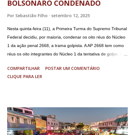
BOLSONARO CONDENADO
Por
Sebastião Filho
setembro 12, 2025
Nesta quinta-feira (11), a Primeira Turma do Supremo Tribunal
Federal decidiu, por maioria, condenar os oito réus do Núcleo
1 da ação penal 2668, a trama golpista. A AP 2668 tem como
réus os oito integrantes do Núcleo 1 da tentativa de golpe, ou
“Núcleo Crucial”, segundo a Procuradoria-Geral da República
COMPARTILHAR
POSTAR UM COMENTÁRIO
(PGR): o deputado federal Alexandre Ramagem, ex-diretor da
CLIQUE PARA LER
Agência Brasileira de Inteligência (Abin); o almirante Almir
Garnier, ex-comandante da Marinha; Anderson Torres, ex-
ministro da Justiça e ex-secretário de Segurança Pública do
DF; o general Augusto Heleno, ex-chefe do Gabinete de
Segurança Institucional (GSI); o tenente-coronel Mauro Cid,
ex-ajudante de ordens de Bolsonaro (réu-colaborador); o ex-
presidente da República Jair Bolsonaro; o general Paulo