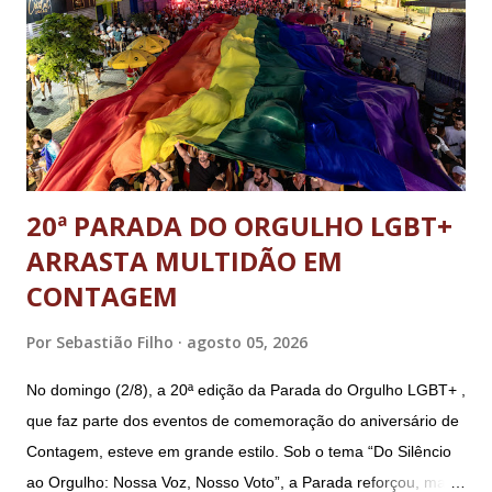
Sérgio Nogueira, ex-ministro da Defesa; e o general da
reserva Walter Braga Netto, ex-ministro da Casa Civil e da
Defesa. A acusação envolveu os crimes de tentativa de
abolição violenta do Estado Democrático de Direito, golpe de
E...
20ª PARADA DO ORGULHO LGBT+
ARRASTA MULTIDÃO EM
CONTAGEM
Por
Sebastião Filho
agosto 05, 2026
No domingo (2/8), a 20ª edição da Parada do Orgulho LGBT+ ,
que faz parte dos eventos de comemoração do aniversário de
Contagem, esteve em grande estilo. Sob o tema “Do Silêncio
ao Orgulho: Nossa Voz, Nosso Voto”, a Parada reforçou, mais