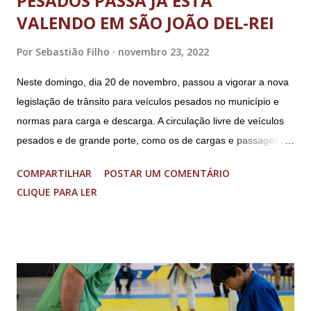
PESADOS PASSA JÁ ESTÁ
VALENDO EM SÃO JOÃO DEL-REI
Por
Sebastião Filho
novembro 23, 2022
Neste domingo, dia 20 de novembro, passou a vigorar a nova
legislação de trânsito para veículos pesados no município e
normas para carga e descarga. A circulação livre de veículos
pesados e de grande porte, como os de cargas e passageiros
será permitida apenas nos bairros Colônia, Matosinhos e
COMPARTILHAR
POSTAR UM COMENTÁRIO
Tijuco (com total liberdade apenas no Colônia). No centro
CLIQUE PARA LER
histórico e área restrita à circulação de veículos cujo peso
bruto total seja de até 8 toneladas. As operações de carga e
descarga no centro da cidade serão permitidas obedecendo-
se aos dias e horários estabelecidos: de segunda a sexta feira,
das 08h às 18h; aos sábados das 08h às 13h; Nos domingos e
feriados livres. Haverá tolerância de 30 minutos, após o