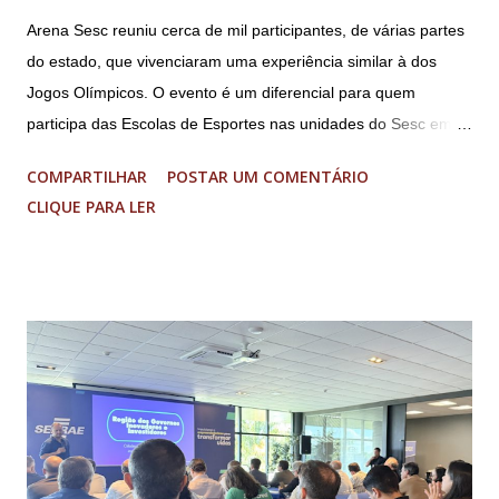
Arena Sesc reuniu cerca de mil participantes, de várias partes
do estado, que vivenciaram uma experiência similar à dos
Jogos Olímpicos. O evento é um diferencial para quem
participa das Escolas de Esportes nas unidades do Sesc em
Minas Uma genuína experiência olímpica para crianças e
COMPARTILHAR
POSTAR UM COMENTÁRIO
adolescentes. É isso que o Arena Sesc proporcionou para 165
CLIQUE PARA LER
integrantes das Escolas de Esportes do Sesc São Lourenço,
Sesc Lavras, Sesc Varginha e Sesc Poços de Caldas.
Realizado anualmente pelo Sistema Fecomércio MG desde
2024, a atual edição do evento reuniu cerca de mil
participantes, entre 9 e 17 anos de idade, de várias partes do
estado, no Sesc Contagem, localizado na Região
Metropolitana de Belo Horizonte. Foram cinco dias de disputas
em diferentes modalidades esportivas, palestras e uma
programação dedicada a promover a integração, o respeito e
o desenvolvimento pessoal e social através do esporte. A