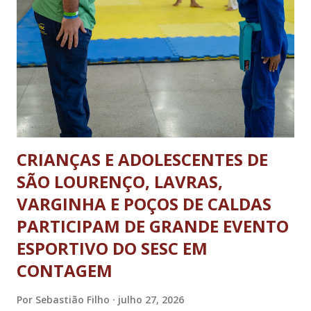
término dos horários estabelecidos aos veículos que já se
encontrarem em operação de descarga. A nova legislação vale
para os ônibus que viajam entre estados e municípios quanto
carretas e caminhões pesados. A determinação não se aplica
aos ônibus que realizam o transporte dentro da...
CRIANÇAS E ADOLESCENTES DE
SÃO LOURENÇO, LAVRAS,
VARGINHA E POÇOS DE CALDAS
PARTICIPAM DE GRANDE EVENTO
ESPORTIVO DO SESC EM
CONTAGEM
Por
Sebastião Filho
julho 27, 2026