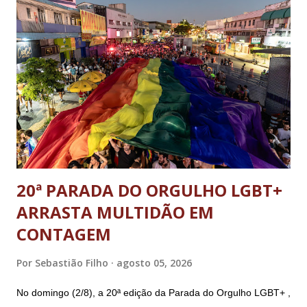
ex-ajudante de ordens de Bolsonaro (réu-colaborador); o ex-
presidente da República Jair Bolsonaro; o general Paulo
Sérgio Nogueira, ex-ministro da Defesa; e o general da
reserva Walter Braga Netto, ex-ministro da Casa Civil e da
Defesa. A acusação envolveu os crimes de tentativa de
abolição violenta do Estado Democrático de Direito, golpe de
E...
20ª PARADA DO ORGULHO LGBT+
ARRASTA MULTIDÃO EM
CONTAGEM
Por
Sebastião Filho
agosto 05, 2026
No domingo (2/8), a 20ª edição da Parada do Orgulho LGBT+ ,