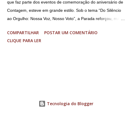
que faz parte dos eventos de comemoração do aniversário de
Contagem, esteve em grande estilo. Sob o tema “Do Silêncio
ao Orgulho: Nossa Voz, Nosso Voto”, a Parada reforçou, mais
uma vez, a importância dos direitos LGBT+ e a diversidade no
COMPARTILHAR
POSTAR UM COMENTÁRIO
município. A concentração foi na Praça da Glória, que estava
CLIQUE PARA LER
preparada com um palco e contou com diversos shows,
apresentadores e desfiles. Além disso, a Casa dos Direitos
Humanos e o Núcleo LGBT montaram uma tenda, oferecendo
suporte e conscientizando à população, dando total apoio no
evento. Além de um evento cultural, a Parada LGBT+ é
também um evento político. Nesse sentido, foi destacada a
importância da Parada LGBT+ de Contagem, principalmente
por ser um movimento de resistência, de ocupação das ruas e
Tecnologia do Blogger
de se fazer homenagens. Dentre as homenageadas esteve
Maria Eduarda Campos, de 22 anos. Ela é professora e foi
demitida de uma escola particular de Contagem após