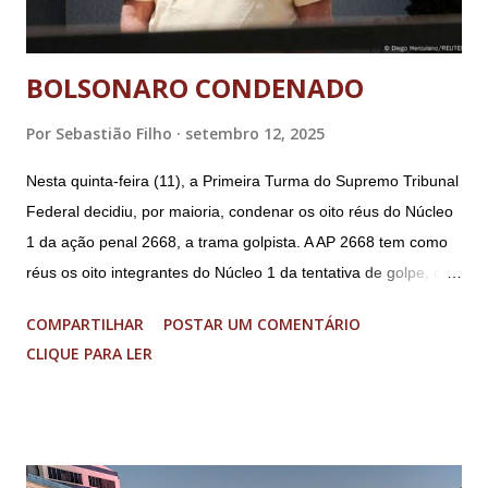
BOLSONARO CONDENADO
Por
Sebastião Filho
setembro 12, 2025
Nesta quinta-feira (11), a Primeira Turma do Supremo Tribunal
Federal decidiu, por maioria, condenar os oito réus do Núcleo
1 da ação penal 2668, a trama golpista. A AP 2668 tem como
réus os oito integrantes do Núcleo 1 da tentativa de golpe, ou
“Núcleo Crucial”, segundo a Procuradoria-Geral da República
COMPARTILHAR
POSTAR UM COMENTÁRIO
(PGR): o deputado federal Alexandre Ramagem, ex-diretor da
CLIQUE PARA LER
Agência Brasileira de Inteligência (Abin); o almirante Almir
Garnier, ex-comandante da Marinha; Anderson Torres, ex-
ministro da Justiça e ex-secretário de Segurança Pública do
DF; o general Augusto Heleno, ex-chefe do Gabinete de
Segurança Institucional (GSI); o tenente-coronel Mauro Cid,