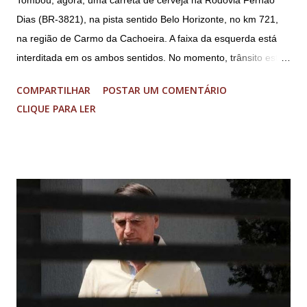
Tombou, agora, uma carreta de cerveja na Rodovia Fernão
Dias (BR-3821), na pista sentido Belo Horizonte, no km 721,
na região de Carmo da Cachoeira. A faixa da esquerda está
interditada em os ambos sentidos. No momento, trânsito está
fluindo sem lentidão. Motorista sem ferimentos graves.
COMPARTILHAR
POSTAR UM COMENTÁRIO
Imagens @transitofernaodias *Por Sebastião Filho
CLIQUE PARA LER