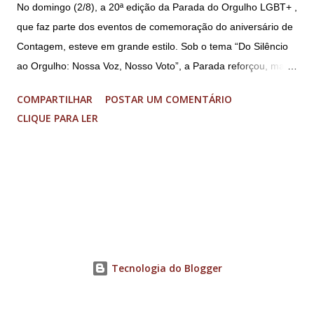
No domingo (2/8), a 20ª edição da Parada do Orgulho LGBT+ ,
que faz parte dos eventos de comemoração do aniversário de
Contagem, esteve em grande estilo. Sob o tema “Do Silêncio
ao Orgulho: Nossa Voz, Nosso Voto”, a Parada reforçou, mais
uma vez, a importância dos direitos LGBT+ e a diversidade no
COMPARTILHAR
POSTAR UM COMENTÁRIO
município. A concentração foi na Praça da Glória, que estava
CLIQUE PARA LER
preparada com um palco e contou com diversos shows,
apresentadores e desfiles. Além disso, a Casa dos Direitos
Humanos e o Núcleo LGBT montaram uma tenda, oferecendo
suporte e conscientizando à população, dando total apoio no
evento. Além de um evento cultural, a Parada LGBT+ é
também um evento político. Nesse sentido, foi destacada a
importância da Parada LGBT+ de Contagem, principalmente
por ser um movimento de resistência, de ocupação das ruas e
Tecnologia do Blogger
de se fazer homenagens. Dentre as homenageadas esteve
Maria Eduarda Campos, de 22 anos. Ela é professora e foi