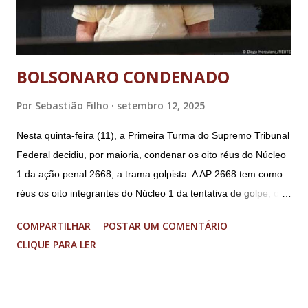
BOLSONARO CONDENADO
Por
Sebastião Filho
setembro 12, 2025
Nesta quinta-feira (11), a Primeira Turma do Supremo Tribunal
Federal decidiu, por maioria, condenar os oito réus do Núcleo
1 da ação penal 2668, a trama golpista. A AP 2668 tem como
réus os oito integrantes do Núcleo 1 da tentativa de golpe, ou
“Núcleo Crucial”, segundo a Procuradoria-Geral da República
COMPARTILHAR
POSTAR UM COMENTÁRIO
(PGR): o deputado federal Alexandre Ramagem, ex-diretor da
CLIQUE PARA LER
Agência Brasileira de Inteligência (Abin); o almirante Almir
Garnier, ex-comandante da Marinha; Anderson Torres, ex-
ministro da Justiça e ex-secretário de Segurança Pública do