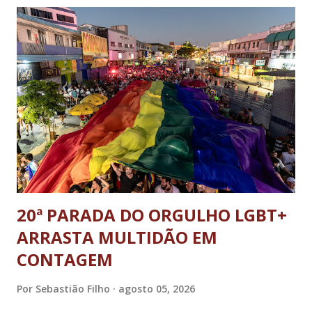
DF; o general Augusto Heleno, ex-chefe do Gabinete de
Segurança Institucional (GSI); o tenente-coronel Mauro Cid,
ex-ajudante de ordens de Bolsonaro (réu-colaborador); o ex-
presidente da República Jair Bolsonaro; o general Paulo
Sérgio Nogueira, ex-ministro da Defesa; e o general da
reserva Walter Braga Netto, ex-ministro da Casa Civil e da
Defesa. A acusação envolveu os crimes de tentativa de
abolição violenta do Estado Democrático de Direito, golpe de
E...
20ª PARADA DO ORGULHO LGBT+
ARRASTA MULTIDÃO EM
CONTAGEM
Por
Sebastião Filho
agosto 05, 2026