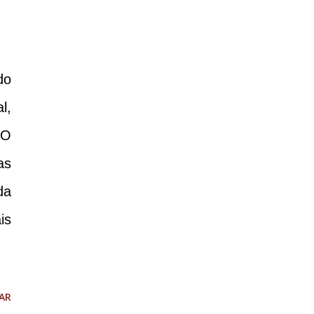
do
l,
 O
as
da
is
AR