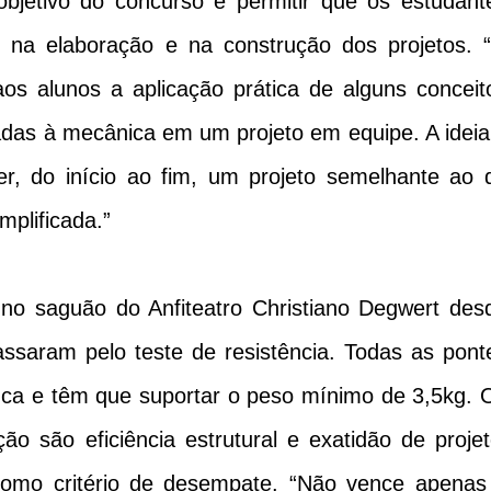
bjetivo do concurso é permitir que os estudant
 na elaboração e na construção dos projetos. 
 aos alunos a aplicação prática de alguns conceit
nadas à mecânica em um projeto em equipe. A ideia
r, do início ao fim, um projeto semelhante ao 
plificada.”
 no saguão do Anfiteatro Christiano Degwert des
assaram pelo teste de resistência. Todas as pont
anca e têm que suportar o peso mínimo de 3,5kg. 
ação são eficiência estrutural e exatidão de projet
 como critério de desempate. “Não vence apenas