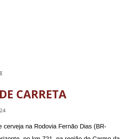
g
DE CARRETA
024
e cerveja na Rodovia Fernão Dias (BR-
orizonte, no km 721, na região de Carmo da