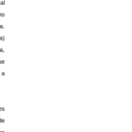
al
no
a.
a)
a,
ue
 a
es
de