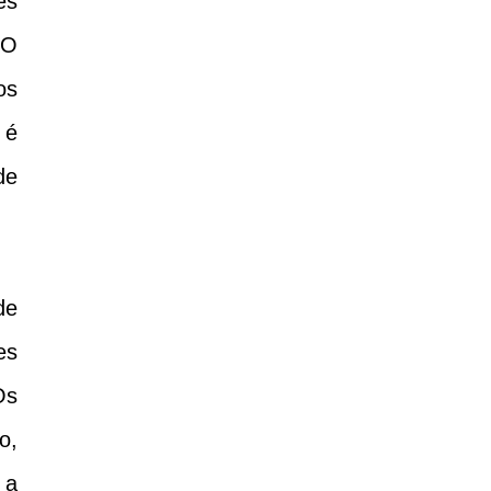
es
“O
os
 é
de
de
es
Os
o,
 a