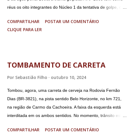
réus os oito integrantes do Núcleo 1 da tentativa de golpe, ou
“Núcleo Crucial”, segundo a Procuradoria-Geral da República
COMPARTILHAR
POSTAR UM COMENTÁRIO
(PGR): o deputado federal Alexandre Ramagem, ex-diretor da
CLIQUE PARA LER
Agência Brasileira de Inteligência (Abin); o almirante Almir
Garnier, ex-comandante da Marinha; Anderson Torres, ex-
ministro da Justiça e ex-secretário de Segurança Pública do
DF; o general Augusto Heleno, ex-chefe do Gabinete de
TOMBAMENTO DE CARRETA
Segurança Institucional (GSI); o tenente-coronel Mauro Cid,
ex-ajudante de ordens de Bolsonaro (réu-colaborador); o ex-
Por
Sebastião Filho
outubro 10, 2024
presidente da República Jair Bolsonaro; o general Paulo
Tombou, agora, uma carreta de cerveja na Rodovia Fernão
Sérgio Nogueira, ex-ministro da Defesa; e o general da
Dias (BR-3821), na pista sentido Belo Horizonte, no km 721,
reserva Walter Braga Netto, ex-ministro da Casa Civil e da
na região de Carmo da Cachoeira. A faixa da esquerda está
Defesa. A acusação envolveu os crimes de tentativa de
interditada em os ambos sentidos. No momento, trânsito está
abolição violenta do Estado Democrático de Direito, golpe de
fluindo sem lentidão. Motorista sem ferimentos graves.
E...
COMPARTILHAR
POSTAR UM COMENTÁRIO
Imagens @transitofernaodias *Por Sebastião Filho