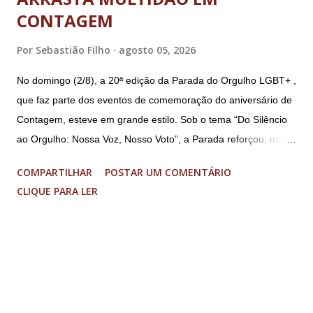
CONTAGEM
Por
Sebastião Filho
agosto 05, 2026
No domingo (2/8), a 20ª edição da Parada do Orgulho LGBT+ ,
que faz parte dos eventos de comemoração do aniversário de
Contagem, esteve em grande estilo. Sob o tema “Do Silêncio
ao Orgulho: Nossa Voz, Nosso Voto”, a Parada reforçou, mais
uma vez, a importância dos direitos LGBT+ e a diversidade no
COMPARTILHAR
POSTAR UM COMENTÁRIO
município. A concentração foi na Praça da Glória, que estava
CLIQUE PARA LER
preparada com um palco e contou com diversos shows,
apresentadores e desfiles. Além disso, a Casa dos Direitos
Humanos e o Núcleo LGBT montaram uma tenda, oferecendo
suporte e conscientizando à população, dando total apoio no
evento. Além de um evento cultural, a Parada LGBT+ é
também um evento político. Nesse sentido, foi destacada a