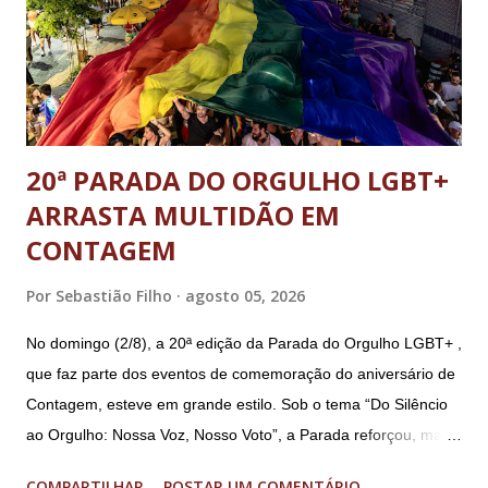
Defesa. A acusação envolveu os crimes de tentativa de
abolição violenta do Estado Democrático de Direito, golpe de
E...
20ª PARADA DO ORGULHO LGBT+
ARRASTA MULTIDÃO EM
CONTAGEM
Por
Sebastião Filho
agosto 05, 2026
No domingo (2/8), a 20ª edição da Parada do Orgulho LGBT+ ,
que faz parte dos eventos de comemoração do aniversário de
Contagem, esteve em grande estilo. Sob o tema “Do Silêncio
ao Orgulho: Nossa Voz, Nosso Voto”, a Parada reforçou, mais
uma vez, a importância dos direitos LGBT+ e a diversidade no
COMPARTILHAR
POSTAR UM COMENTÁRIO