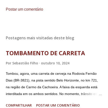
Postar um comentário
Postagens mais visitadas deste blog
TOMBAMENTO DE CARRETA
Por
Sebastião Filho
outubro 10, 2024
Tombou, agora, uma carreta de cerveja na Rodovia Fernão
Dias (BR-3821), na pista sentido Belo Horizonte, no km 721,
na região de Carmo da Cachoeira. A faixa da esquerda está
interditada em os ambos sentidos. No momento, trânsito está
fluindo sem lentidão. Motorista sem ferimentos graves.
COMPARTILHAR
POSTAR UM COMENTÁRIO
Imagens @transitofernaodias *Por Sebastião Filho