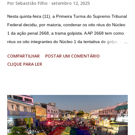
Por
Sebastião Filho
setembro 12, 2025
Nesta quinta-feira (11), a Primeira Turma do Supremo Tribunal
Federal decidiu, por maioria, condenar os oito réus do Núcleo
1 da ação penal 2668, a trama golpista. A AP 2668 tem como
réus os oito integrantes do Núcleo 1 da tentativa de golpe, ou
“Núcleo Crucial”, segundo a Procuradoria-Geral da República
COMPARTILHAR
POSTAR UM COMENTÁRIO
(PGR): o deputado federal Alexandre Ramagem, ex-diretor da
CLIQUE PARA LER
Agência Brasileira de Inteligência (Abin); o almirante Almir
Garnier, ex-comandante da Marinha; Anderson Torres, ex-
ministro da Justiça e ex-secretário de Segurança Pública do
DF; o general Augusto Heleno, ex-chefe do Gabinete de
Segurança Institucional (GSI); o tenente-coronel Mauro Cid,
ex-ajudante de ordens de Bolsonaro (réu-colaborador); o ex-
presidente da República Jair Bolsonaro; o general Paulo
Sérgio Nogueira, ex-ministro da Defesa; e o general da
reserva Walter Braga Netto, ex-ministro da Casa Civil e da