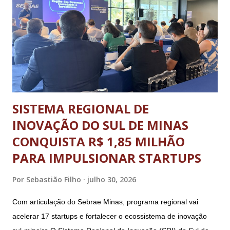
em diferentes modalidades esportivas, palestras e uma
programação dedicada a promover a integração, o respeito e
o desenvolvimento pessoal e social através do esporte. A
abertura oficial, com direto a cerimônia, aconteceu no dia 20
de julho (segunda-feira) e o ence...
SISTEMA REGIONAL DE
INOVAÇÃO DO SUL DE MINAS
CONQUISTA R$ 1,85 MILHÃO
PARA IMPULSIONAR STARTUPS
Por
Sebastião Filho
julho 30, 2026
Com articulação do Sebrae Minas, programa regional vai
acelerar 17 startups e fortalecer o ecossistema de inovação