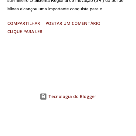
sul-mineiro O Sistema Regional de Inovação (SRI) do Sul de
Minas alcançou uma importante conquista para o
fortalecimento do ecossistema de inovação sul-mineiro: a
COMPARTILHAR
POSTAR UM COMENTÁRIO
proposta “Acelera Vibra” foi contemplada na Chamada
CLIQUE PARA LER
FAPEMIG/Sede 03/2026 – Novo SEED, garantindo R$ 1,85
milhão em investimentos para a execução de um programa
regional de aceleração de startups. O resultado faz parte de
uma seleção estadual que aprovou apenas nove projetos em
Minas Gerais, entre 33 propostas submetidas. O recurso
permitirá a aceleração de 17 startups do Sul de Minas, que
receberão acompanhamento especializado, mentorias,
conexões com o ecossistema de inovação e aporte financeiro
Tecnologia do Blogger
de até R$ 70 mil cada, para impulsionar o desenvolvimento de
soluções inovadoras e ampliar sua competitividade no
mercado. O projeto reúne uma ampla rede de ambientes
promotores de inovação distribuídos por cinco cidades...