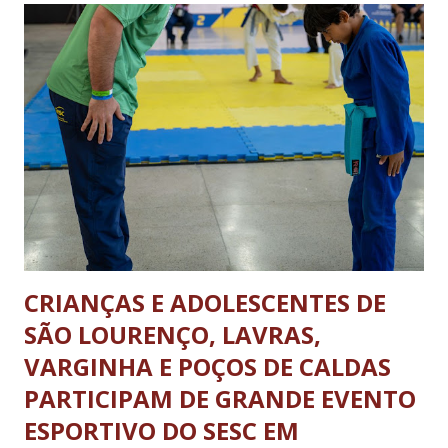
das 08h às 18h; aos sábados das 08h às 13h; Nos domingos e
feriados livres. Haverá tolerância de 30 minutos, após o
término dos horários estabelecidos aos veículos que já se
encontrarem em operação de descarga. A nova legislação vale
para os ônibus que viajam entre estados e municípios quanto
carretas e caminhões pesados. A determinação não se aplica
aos ônibus que realizam o transporte dentro da...
CRIANÇAS E ADOLESCENTES DE
SÃO LOURENÇO, LAVRAS,
VARGINHA E POÇOS DE CALDAS
PARTICIPAM DE GRANDE EVENTO
ESPORTIVO DO SESC EM