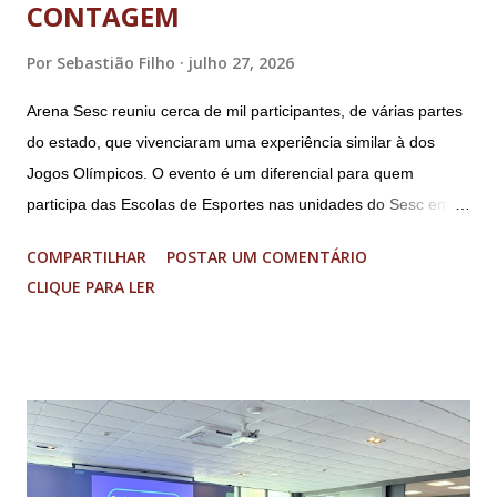
CONTAGEM
Por
Sebastião Filho
julho 27, 2026
Arena Sesc reuniu cerca de mil participantes, de várias partes
do estado, que vivenciaram uma experiência similar à dos
Jogos Olímpicos. O evento é um diferencial para quem
participa das Escolas de Esportes nas unidades do Sesc em
Minas Uma genuína experiência olímpica para crianças e
COMPARTILHAR
POSTAR UM COMENTÁRIO
adolescentes. É isso que o Arena Sesc proporcionou para 165
CLIQUE PARA LER
integrantes das Escolas de Esportes do Sesc São Lourenço,
Sesc Lavras, Sesc Varginha e Sesc Poços de Caldas.
Realizado anualmente pelo Sistema Fecomércio MG desde
2024, a atual edição do evento reuniu cerca de mil
participantes, entre 9 e 17 anos de idade, de várias partes do
estado, no Sesc Contagem, localizado na Região
Metropolitana de Belo Horizonte. Foram cinco dias de disputas