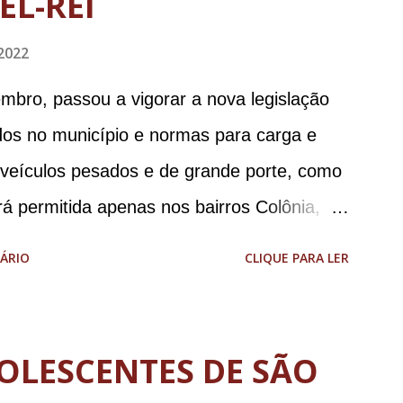
EL-REI
2022
mbro, passou a vigorar a nova legislação
ados no município e normas para carga e
e veículos pesados e de grande porte, como
á permitida apenas nos bairros Colônia,
 liberdade apenas no Colônia). No centro
ÁRIO
CLIQUE PARA LER
ulação de veículos cujo peso bruto total seja
ões de carga e descarga no centro da
cendo-se aos dias e horários estabelecidos:
OLESCENTES DE SÃO
 08h às 18h; aos sábados das 08h às 13h;