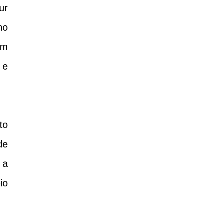
ur
no
em
 e
to
de
 a
io