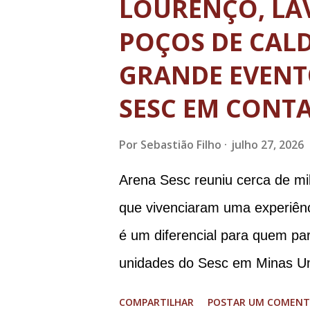
LOURENÇO, LA
Nos domingos e feriados livres
POÇOS DE CALD
término dos horários estabelec
GRANDE EVENT
em operação de descarga. A no
viajam entre estados e municí
SESC EM CONT
A determinação não se aplica a
Por
Sebastião Filho
julho 27, 2026
da...
Arena Sesc reuniu cerca de mil
que vivenciaram uma experiênc
é um diferencial para quem par
unidades do Sesc em Minas Um
crianças e adolescentes. É is
COMPARTILHAR
POSTAR UM COMENT