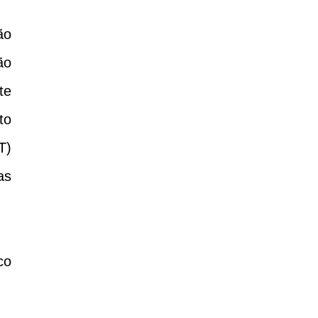
ão
ão
te
to
T)
as
co