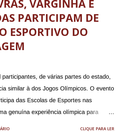
VRAS, VARGINHA E
. Haverá tolerância de 30 minutos, após o
AS PARTICIPAM DE
idos aos veículos que já se encontrarem
O ESPORTIVO DO
va legislação vale para os ônibus que
pios quanto carretas e caminhões pesados.
AGEM
os ônibus que realizam o transporte dentro
 participantes, de várias partes do estado,
ia similar à dos Jogos Olímpicos. O evento
ticipa das Escolas de Esportes nas
a genuína experiência olímpica para
so que o Arena Sesc proporcionou para 165
ÁRIO
CLIQUE PARA LER