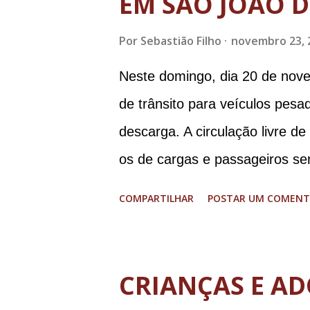
EM SÃO JOÃO D
Por
Sebastião Filho
novembro 23, 
Neste domingo, dia 20 de nove
de trânsito para veículos pes
descarga. A circulação livre d
os de cargas e passageiros ser
Matosinhos e Tijuco (com total
COMPARTILHAR
POSTAR UM COMENT
histórico e área restrita à circ
de até 8 toneladas. As operaç
cidade serão permitidas obede
CRIANÇAS E AD
de segunda a sexta feira, das