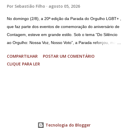
Por
Sebastião Filho
agosto 05, 2026
No domingo (2/8), a 20ª edição da Parada do Orgulho LGBT+ ,
que faz parte dos eventos de comemoração do aniversário de
Contagem, esteve em grande estilo. Sob o tema “Do Silêncio
ao Orgulho: Nossa Voz, Nosso Voto”, a Parada reforçou, mais
uma vez, a importância dos direitos LGBT+ e a diversidade no
COMPARTILHAR
POSTAR UM COMENTÁRIO
município. A concentração foi na Praça da Glória, que estava
CLIQUE PARA LER
preparada com um palco e contou com diversos shows,
apresentadores e desfiles. Além disso, a Casa dos Direitos
Humanos e o Núcleo LGBT montaram uma tenda, oferecendo
suporte e conscientizando à população, dando total apoio no
evento. Além de um evento cultural, a Parada LGBT+ é
também um evento político. Nesse sentido, foi destacada a
importância da Parada LGBT+ de Contagem, principalmente
por ser um movimento de resistência, de ocupação das ruas e
Tecnologia do Blogger