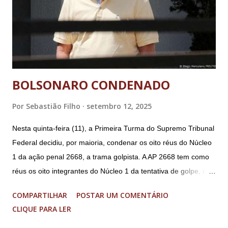
BOLSONARO CONDENADO
Por
Sebastião Filho
setembro 12, 2025
Nesta quinta-feira (11), a Primeira Turma do Supremo Tribunal
Federal decidiu, por maioria, condenar os oito réus do Núcleo
1 da ação penal 2668, a trama golpista. A AP 2668 tem como
réus os oito integrantes do Núcleo 1 da tentativa de golpe, ou
“Núcleo Crucial”, segundo a Procuradoria-Geral da República
COMPARTILHAR
POSTAR UM COMENTÁRIO
(PGR): o deputado federal Alexandre Ramagem, ex-diretor da
CLIQUE PARA LER
Agência Brasileira de Inteligência (Abin); o almirante Almir
Garnier, ex-comandante da Marinha; Anderson Torres, ex-