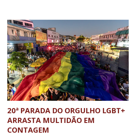
ministro da Justiça e ex-secretário de Segurança Pública do
DF; o general Augusto Heleno, ex-chefe do Gabinete de
Segurança Institucional (GSI); o tenente-coronel Mauro Cid,
ex-ajudante de ordens de Bolsonaro (réu-colaborador); o ex-
presidente da República Jair Bolsonaro; o general Paulo
Sérgio Nogueira, ex-ministro da Defesa; e o general da
reserva Walter Braga Netto, ex-ministro da Casa Civil e da
Defesa. A acusação envolveu os crimes de tentativa de
abolição violenta do Estado Democrático de Direito, golpe de
E...
20ª PARADA DO ORGULHO LGBT+
ARRASTA MULTIDÃO EM
CONTAGEM