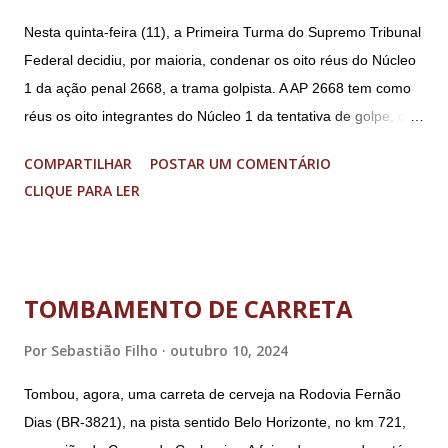
Nesta quinta-feira (11), a Primeira Turma do Supremo Tribunal
Federal decidiu, por maioria, condenar os oito réus do Núcleo
1 da ação penal 2668, a trama golpista. A AP 2668 tem como
réus os oito integrantes do Núcleo 1 da tentativa de golpe, ou
“Núcleo Crucial”, segundo a Procuradoria-Geral da República
COMPARTILHAR
POSTAR UM COMENTÁRIO
(PGR): o deputado federal Alexandre Ramagem, ex-diretor da
CLIQUE PARA LER
Agência Brasileira de Inteligência (Abin); o almirante Almir
Garnier, ex-comandante da Marinha; Anderson Torres, ex-
ministro da Justiça e ex-secretário de Segurança Pública do
DF; o general Augusto Heleno, ex-chefe do Gabinete de
TOMBAMENTO DE CARRETA
Segurança Institucional (GSI); o tenente-coronel Mauro Cid,
ex-ajudante de ordens de Bolsonaro (réu-colaborador); o ex-
Por
Sebastião Filho
outubro 10, 2024
presidente da República Jair Bolsonaro; o general Paulo
Tombou, agora, uma carreta de cerveja na Rodovia Fernão
Sérgio Nogueira, ex-ministro da Defesa; e o general da
Dias (BR-3821), na pista sentido Belo Horizonte, no km 721,
reserva Walter Braga Netto, ex-ministro da Casa Civil e da