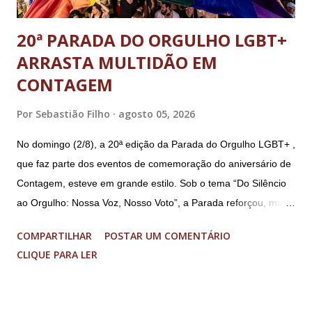
20ª PARADA DO ORGULHO LGBT+
ARRASTA MULTIDÃO EM
CONTAGEM
Por
Sebastião Filho
agosto 05, 2026
No domingo (2/8), a 20ª edição da Parada do Orgulho LGBT+ ,
que faz parte dos eventos de comemoração do aniversário de
Contagem, esteve em grande estilo. Sob o tema “Do Silêncio
ao Orgulho: Nossa Voz, Nosso Voto”, a Parada reforçou, mais
uma vez, a importância dos direitos LGBT+ e a diversidade no
COMPARTILHAR
POSTAR UM COMENTÁRIO
município. A concentração foi na Praça da Glória, que estava
CLIQUE PARA LER
preparada com um palco e contou com diversos shows,
apresentadores e desfiles. Além disso, a Casa dos Direitos
Humanos e o Núcleo LGBT montaram uma tenda, oferecendo