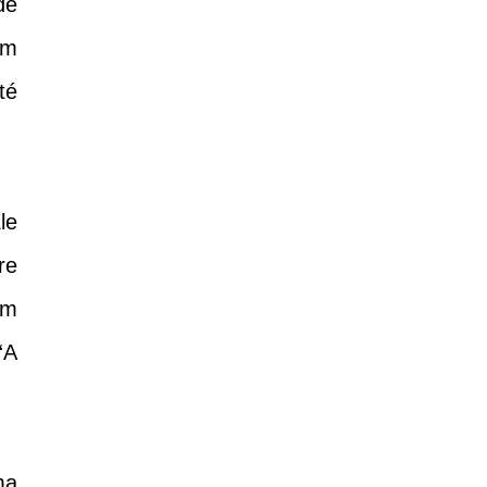
de
em
té
le
re
um
“A
ma