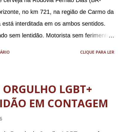
e cerveja na Rodovia Fernão Dias (BR-
stro da Defesa; e o general da reserva
orizonte, no km 721, na região de Carmo da
o da Casa Civil e da Defesa. A acusação
 está interditada em os ambos sentidos.
a de abolição violenta do Estado
ndo sem lentidão. Motorista sem ferimentos
e E...
aodias *Por Sebastião Filho
ÁRIO
CLIQUE PARA LER
O ORGULHO LGBT+
IDÃO EM CONTAGEM
6