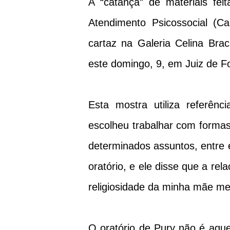
A “catança” de materiais feit
Atendimento Psicossocial (Ca
cartaz na Galeria Celina Bra
este domingo, 9, em Juiz de F
Esta mostra utiliza referênci
escolheu trabalhar com forma
determinados assuntos, entre e
oratório, e ele disse que a re
religiosidade da minha mãe me
O oratório de Pury não é aqu