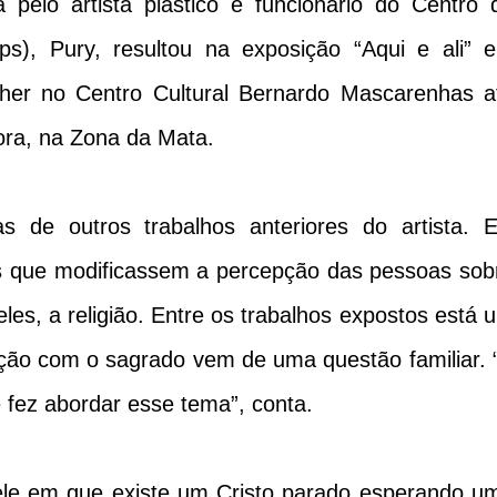
a pelo artista plástico e funcionário do Centro 
ps), Pury, resultou na exposição “Aqui e ali” 
cher no Centro Cultural Bernardo Mascarenhas a
ora, na Zona da Mata.
as de outros trabalhos anteriores do artista. E
s que modificassem a percepção das pessoas sob
les, a religião. Entre os trabalhos expostos está 
lação com o sagrado vem de uma questão familiar. 
 fez abordar esse tema”, conta.
ele em que existe um Cristo parado esperando u