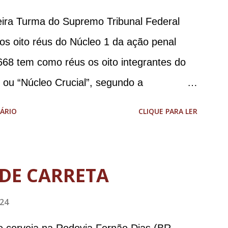
meira Turma do Supremo Tribunal Federal
 os oito réus do Núcleo 1 da ação penal
668 tem como réus os oito integrantes do
, ou “Núcleo Crucial”, segundo a
ca (PGR): o deputado federal Alexandre
ÁRIO
CLIQUE PARA LER
 Brasileira de Inteligência (Abin); o
omandante da Marinha; Anderson Torres, ex-
tário de Segurança Pública do DF; o general
DE CARRETA
abinete de Segurança Institucional (GSI); o
024
-ajudante de ordens de Bolsonaro (réu-
da República Jair Bolsonaro; o general