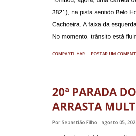
Tombou, agora, uma carreta d
Paulo Sérgio Nogueira, ex-mini
3821), na pista sentido Belo H
Walter Braga Netto, ex-ministr
Cachoeira. A faixa da esquerda
envolveu os crimes de tentativ
No momento, trânsito está flui
Democrático de Direito, golpe d
graves. Imagens @transitofern
COMPARTILHAR
POSTAR UM COMENT
20ª PARADA D
ARRASTA MULT
Por
Sebastião Filho
agosto 05, 202