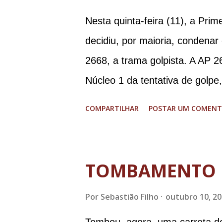
Nesta quinta-feira (11), a Pri
decidiu, por maioria, condenar
2668, a trama golpista. A AP 2
Núcleo 1 da tentativa de golpe
Procuradoria-Geral da Repúbli
COMPARTILHAR
POSTAR UM COMENT
Ramagem, ex-diretor da Agência
almirante Almir Garnier, ex-c
ministro da Justiça e ex-secre
TOMBAMENTO 
Augusto Heleno, ex-chefe do G
Por
Sebastião Filho
outubro 10, 2
tenente-coronel Mauro Cid, ex
colaborador); o ex-presidente 