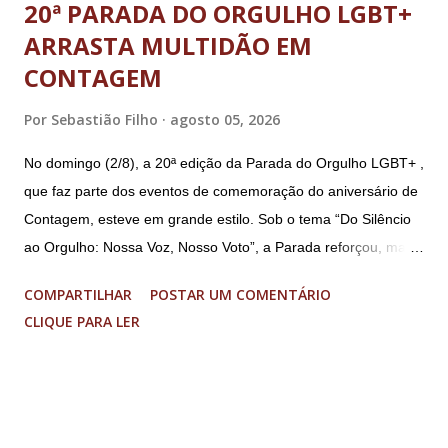
20ª PARADA DO ORGULHO LGBT+
ARRASTA MULTIDÃO EM
CONTAGEM
Por
Sebastião Filho
agosto 05, 2026
No domingo (2/8), a 20ª edição da Parada do Orgulho LGBT+ ,
que faz parte dos eventos de comemoração do aniversário de
Contagem, esteve em grande estilo. Sob o tema “Do Silêncio
ao Orgulho: Nossa Voz, Nosso Voto”, a Parada reforçou, mais
uma vez, a importância dos direitos LGBT+ e a diversidade no
COMPARTILHAR
POSTAR UM COMENTÁRIO
município. A concentração foi na Praça da Glória, que estava
CLIQUE PARA LER
preparada com um palco e contou com diversos shows,
apresentadores e desfiles. Além disso, a Casa dos Direitos
Humanos e o Núcleo LGBT montaram uma tenda, oferecendo
suporte e conscientizando à população, dando total apoio no
evento. Além de um evento cultural, a Parada LGBT+ é