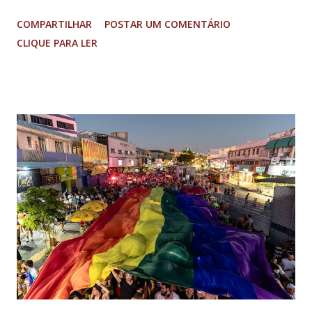
“Núcleo Crucial”, segundo a Procuradoria-Geral da República
COMPARTILHAR
POSTAR UM COMENTÁRIO
(PGR): o deputado federal Alexandre Ramagem, ex-diretor da
CLIQUE PARA LER
Agência Brasileira de Inteligência (Abin); o almirante Almir
Garnier, ex-comandante da Marinha; Anderson Torres, ex-
ministro da Justiça e ex-secretário de Segurança Pública do
DF; o general Augusto Heleno, ex-chefe do Gabinete de
Segurança Institucional (GSI); o tenente-coronel Mauro Cid,
ex-ajudante de ordens de Bolsonaro (réu-colaborador); o ex-
presidente da República Jair Bolsonaro; o general Paulo
Sérgio Nogueira, ex-ministro da Defesa; e o general da
reserva Walter Braga Netto, ex-ministro da Casa Civil e da
Defesa. A acusação envolveu os crimes de tentativa de
abolição violenta do Estado Democrático de Direito, golpe de
E...