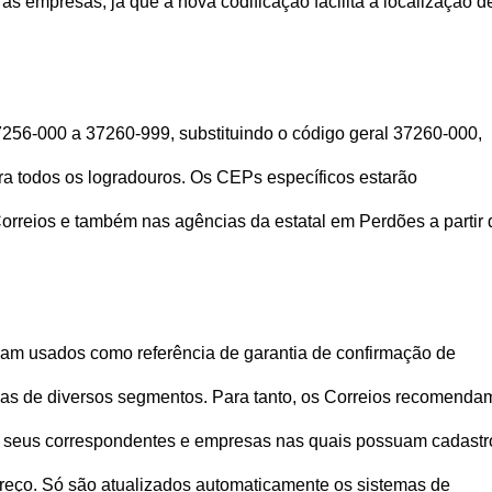
as empresas, já que a nova codificação facilita a localização d
256-000 a 37260-999, substituindo o código geral 37260-000,
ara todos os logradouros. Os CEPs específicos estarão
Correios e também nas agências da estatal em Perdões a partir 
jam usados como referência de garantia de confirmação de
as de diversos segmentos. Para tanto, os Correios recomenda
m seus correspondentes e empresas nas quais possuam cadastr
reço. Só são atualizados automaticamente os sistemas de