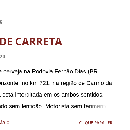
g
DE CARRETA
024
e cerveja na Rodovia Fernão Dias (BR-
orizonte, no km 721, na região de Carmo da
 está interditada em os ambos sentidos.
ndo sem lentidão. Motorista sem ferimentos
aodias *Por Sebastião Filho
ÁRIO
CLIQUE PARA LER