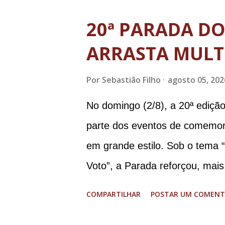
ministro da Justiça e ex-secre
20ª PARADA D
Augusto Heleno, ex-chefe do G
ARRASTA MULT
tenente-coronel Mauro Cid, ex
colaborador); o ex-presidente 
Por
Sebastião Filho
agosto 05, 202
Paulo Sérgio Nogueira, ex-mini
No domingo (2/8), a 20ª ediçã
Walter Braga Netto, ex-ministr
parte dos eventos de comemor
envolveu os crimes de tentativ
em grande estilo. Sob o tema 
Democrático de Direito, golpe d
Voto”, a Parada reforçou, mais
LGBT+ e a diversidade no muni
COMPARTILHAR
POSTAR UM COMENT
Glória, que estava preparada 