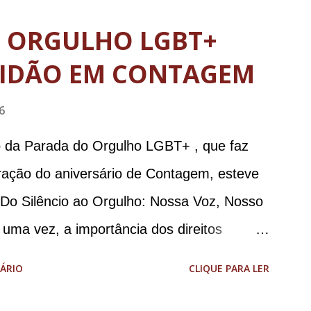
tário de Segurança Pública do DF; o general
O ORGULHO LGBT+
abinete de Segurança Institucional (GSI); o
IDÃO EM CONTAGEM
-ajudante de ordens de Bolsonaro (réu-
da República Jair Bolsonaro; o general
6
stro da Defesa; e o general da reserva
o da Parada do Orgulho LGBT+ , que faz
o da Casa Civil e da Defesa. A acusação
ação do aniversário de Contagem, esteve
a de abolição violenta do Estado
“Do Silêncio ao Orgulho: Nossa Voz, Nosso
e E...
 uma vez, a importância dos direitos
cípio. A concentração foi na Praça da
ÁRIO
CLIQUE PARA LER
com um palco e contou com diversos