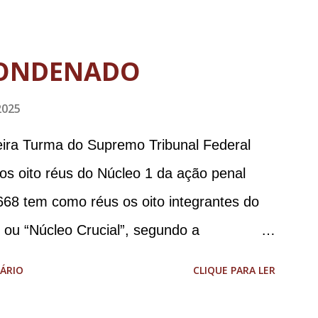
ONDENADO
2025
meira Turma do Supremo Tribunal Federal
 os oito réus do Núcleo 1 da ação penal
668 tem como réus os oito integrantes do
, ou “Núcleo Crucial”, segundo a
ca (PGR): o deputado federal Alexandre
ÁRIO
CLIQUE PARA LER
 Brasileira de Inteligência (Abin); o
omandante da Marinha; Anderson Torres, ex-