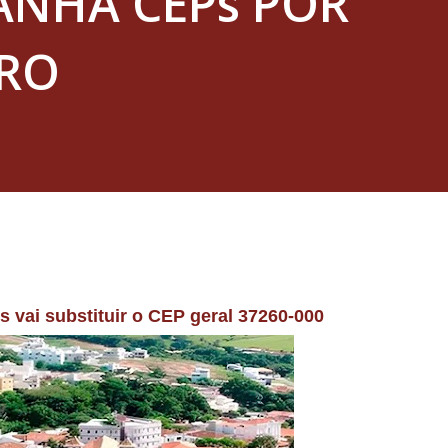
ANHA CEPs POR
RO
os vai substituir o CEP geral 37260-000