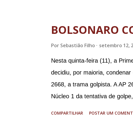
BOLSONARO C
Por
Sebastião Filho
setembro 12, 
Nesta quinta-feira (11), a Pri
decidiu, por maioria, condenar
2668, a trama golpista. A AP 2
Núcleo 1 da tentativa de golpe
Procuradoria-Geral da Repúbli
COMPARTILHAR
POSTAR UM COMENT
Ramagem, ex-diretor da Agência
almirante Almir Garnier, ex-c