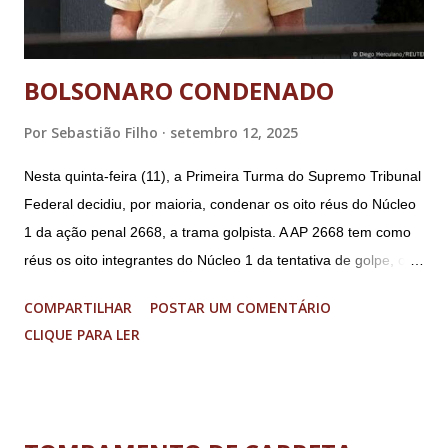
BOLSONARO CONDENADO
Por
Sebastião Filho
setembro 12, 2025
Nesta quinta-feira (11), a Primeira Turma do Supremo Tribunal
Federal decidiu, por maioria, condenar os oito réus do Núcleo
1 da ação penal 2668, a trama golpista. A AP 2668 tem como
réus os oito integrantes do Núcleo 1 da tentativa de golpe, ou
“Núcleo Crucial”, segundo a Procuradoria-Geral da República
COMPARTILHAR
POSTAR UM COMENTÁRIO
(PGR): o deputado federal Alexandre Ramagem, ex-diretor da
CLIQUE PARA LER
Agência Brasileira de Inteligência (Abin); o almirante Almir
Garnier, ex-comandante da Marinha; Anderson Torres, ex-
ministro da Justiça e ex-secretário de Segurança Pública do
DF; o general Augusto Heleno, ex-chefe do Gabinete de