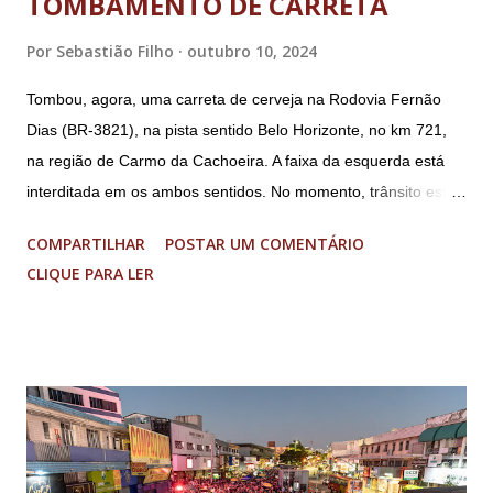
TOMBAMENTO DE CARRETA
Segurança Institucional (GSI); o tenente-coronel Mauro Cid,
ex-ajudante de ordens de Bolsonaro (réu-colaborador); o ex-
Por
Sebastião Filho
outubro 10, 2024
presidente da República Jair Bolsonaro; o general Paulo
Tombou, agora, uma carreta de cerveja na Rodovia Fernão
Sérgio Nogueira, ex-ministro da Defesa; e o general da
Dias (BR-3821), na pista sentido Belo Horizonte, no km 721,
reserva Walter Braga Netto, ex-ministro da Casa Civil e da
na região de Carmo da Cachoeira. A faixa da esquerda está
Defesa. A acusação envolveu os crimes de tentativa de
interditada em os ambos sentidos. No momento, trânsito está
abolição violenta do Estado Democrático de Direito, golpe de
fluindo sem lentidão. Motorista sem ferimentos graves.
E...
COMPARTILHAR
POSTAR UM COMENTÁRIO
Imagens @transitofernaodias *Por Sebastião Filho
CLIQUE PARA LER