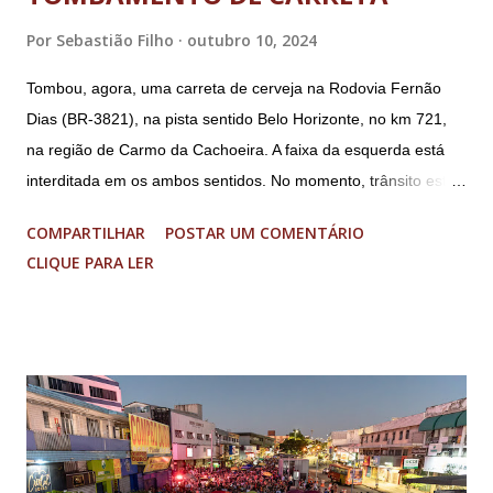
ex-ajudante de ordens de Bolsonaro (réu-colaborador); o ex-
Por
Sebastião Filho
outubro 10, 2024
presidente da República Jair Bolsonaro; o general Paulo
Tombou, agora, uma carreta de cerveja na Rodovia Fernão
Sérgio Nogueira, ex-ministro da Defesa; e o general da
Dias (BR-3821), na pista sentido Belo Horizonte, no km 721,
reserva Walter Braga Netto, ex-ministro da Casa Civil e da
na região de Carmo da Cachoeira. A faixa da esquerda está
Defesa. A acusação envolveu os crimes de tentativa de
interditada em os ambos sentidos. No momento, trânsito está
abolição violenta do Estado Democrático de Direito, golpe de
fluindo sem lentidão. Motorista sem ferimentos graves.
E...
COMPARTILHAR
POSTAR UM COMENTÁRIO
Imagens @transitofernaodias *Por Sebastião Filho
CLIQUE PARA LER