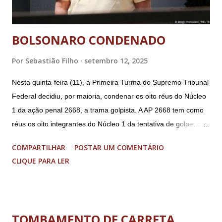
BOLSONARO CONDENADO
Por
Sebastião Filho
setembro 12, 2025
Nesta quinta-feira (11), a Primeira Turma do Supremo Tribunal
Federal decidiu, por maioria, condenar os oito réus do Núcleo
1 da ação penal 2668, a trama golpista. A AP 2668 tem como
réus os oito integrantes do Núcleo 1 da tentativa de golpe, ou
“Núcleo Crucial”, segundo a Procuradoria-Geral da República
COMPARTILHAR
POSTAR UM COMENTÁRIO
(PGR): o deputado federal Alexandre Ramagem, ex-diretor da
CLIQUE PARA LER
Agência Brasileira de Inteligência (Abin); o almirante Almir
Garnier, ex-comandante da Marinha; Anderson Torres, ex-
ministro da Justiça e ex-secretário de Segurança Pública do
DF; o general Augusto Heleno, ex-chefe do Gabinete de
TOMBAMENTO DE CARRETA
Segurança Institucional (GSI); o tenente-coronel Mauro Cid,