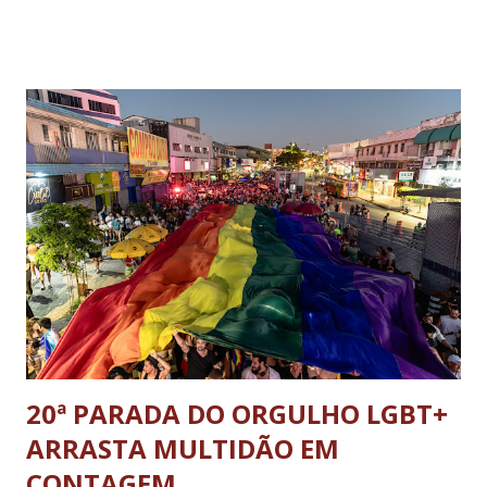
Garnier, ex-comandante da Marinha; Anderson Torres, ex-
ministro da Justiça e ex-secretário de Segurança Pública do
DF; o general Augusto Heleno, ex-chefe do Gabinete de
Segurança Institucional (GSI); o tenente-coronel Mauro Cid,
ex-ajudante de ordens de Bolsonaro (réu-colaborador); o ex-
presidente da República Jair Bolsonaro; o general Paulo
Sérgio Nogueira, ex-ministro da Defesa; e o general da
reserva Walter Braga Netto, ex-ministro da Casa Civil e da
Defesa. A acusação envolveu os crimes de tentativa de
abolição violenta do Estado Democrático de Direito, golpe de
E...
20ª PARADA DO ORGULHO LGBT+
ARRASTA MULTIDÃO EM
CONTAGEM