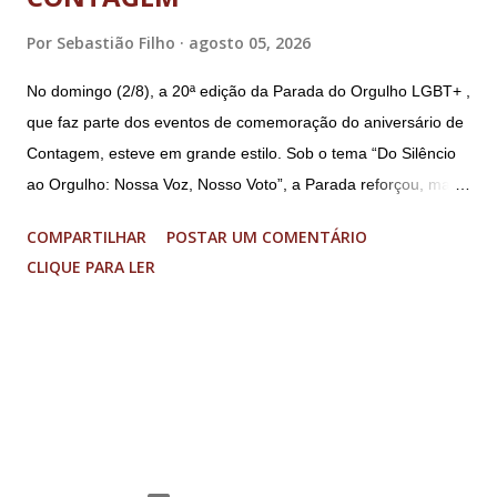
Por
Sebastião Filho
agosto 05, 2026
No domingo (2/8), a 20ª edição da Parada do Orgulho LGBT+ ,
que faz parte dos eventos de comemoração do aniversário de
Contagem, esteve em grande estilo. Sob o tema “Do Silêncio
ao Orgulho: Nossa Voz, Nosso Voto”, a Parada reforçou, mais
uma vez, a importância dos direitos LGBT+ e a diversidade no
COMPARTILHAR
POSTAR UM COMENTÁRIO
município. A concentração foi na Praça da Glória, que estava
CLIQUE PARA LER
preparada com um palco e contou com diversos shows,
apresentadores e desfiles. Além disso, a Casa dos Direitos
Humanos e o Núcleo LGBT montaram uma tenda, oferecendo
suporte e conscientizando à população, dando total apoio no
evento. Além de um evento cultural, a Parada LGBT+ é
também um evento político. Nesse sentido, foi destacada a
importância da Parada LGBT+ de Contagem, principalmente
por ser um movimento de resistência, de ocupação das ruas e