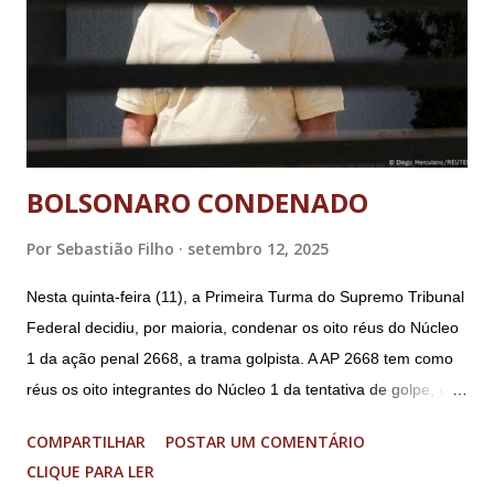
BOLSONARO CONDENADO
Por
Sebastião Filho
setembro 12, 2025
Nesta quinta-feira (11), a Primeira Turma do Supremo Tribunal
Federal decidiu, por maioria, condenar os oito réus do Núcleo
1 da ação penal 2668, a trama golpista. A AP 2668 tem como
réus os oito integrantes do Núcleo 1 da tentativa de golpe, ou
“Núcleo Crucial”, segundo a Procuradoria-Geral da República
COMPARTILHAR
POSTAR UM COMENTÁRIO
(PGR): o deputado federal Alexandre Ramagem, ex-diretor da
CLIQUE PARA LER
Agência Brasileira de Inteligência (Abin); o almirante Almir