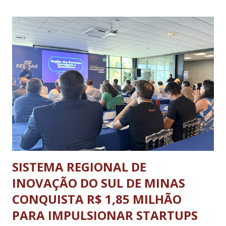
2024, a atual edição do evento reuniu cerca de mil
participantes, entre 9 e 17 anos de idade, de várias partes do
estado, no Sesc Contagem, localizado na Região
Metropolitana de Belo Horizonte. Foram cinco dias de disputas
em diferentes modalidades esportivas, palestras e uma
programação dedicada a promover a integração, o respeito e
o desenvolvimento pessoal e social através do esporte. A
abertura oficial, com direto a cerimônia, aconteceu no dia 20
de julho (segunda-feira) e o ence...
SISTEMA REGIONAL DE
INOVAÇÃO DO SUL DE MINAS
CONQUISTA R$ 1,85 MILHÃO
PARA IMPULSIONAR STARTUPS