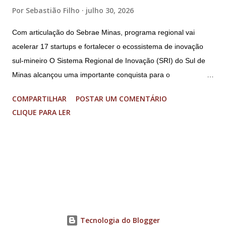
Por
Sebastião Filho
julho 30, 2026
Com articulação do Sebrae Minas, programa regional vai
acelerar 17 startups e fortalecer o ecossistema de inovação
sul-mineiro O Sistema Regional de Inovação (SRI) do Sul de
Minas alcançou uma importante conquista para o
fortalecimento do ecossistema de inovação sul-mineiro: a
COMPARTILHAR
POSTAR UM COMENTÁRIO
proposta “Acelera Vibra” foi contemplada na Chamada
CLIQUE PARA LER
FAPEMIG/Sede 03/2026 – Novo SEED, garantindo R$ 1,85
milhão em investimentos para a execução de um programa
regional de aceleração de startups. O resultado faz parte de
uma seleção estadual que aprovou apenas nove projetos em
Minas Gerais, entre 33 propostas submetidas. O recurso
permitirá a aceleração de 17 startups do Sul de Minas, que
receberão acompanhamento especializado, mentorias,
conexões com o ecossistema de inovação e aporte financeiro
Tecnologia do Blogger