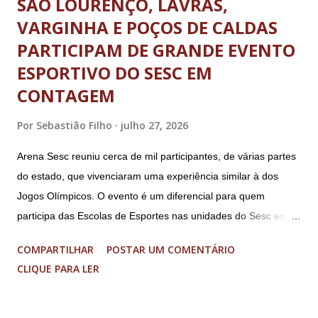
SÃO LOURENÇO, LAVRAS,
VARGINHA E POÇOS DE CALDAS
PARTICIPAM DE GRANDE EVENTO
ESPORTIVO DO SESC EM
CONTAGEM
Por
Sebastião Filho
julho 27, 2026
Arena Sesc reuniu cerca de mil participantes, de várias partes
do estado, que vivenciaram uma experiência similar à dos
Jogos Olímpicos. O evento é um diferencial para quem
participa das Escolas de Esportes nas unidades do Sesc em
Minas Uma genuína experiência olímpica para crianças e
COMPARTILHAR
POSTAR UM COMENTÁRIO
adolescentes. É isso que o Arena Sesc proporcionou para 165
CLIQUE PARA LER
integrantes das Escolas de Esportes do Sesc São Lourenço,
Sesc Lavras, Sesc Varginha e Sesc Poços de Caldas.
Realizado anualmente pelo Sistema Fecomércio MG desde