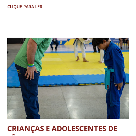
Tijuco (com total liberdade apenas no Colônia). No centro
CLIQUE PARA LER
histórico e área restrita à circulação de veículos cujo peso
bruto total seja de até 8 toneladas. As operações de carga e
descarga no centro da cidade serão permitidas obedecendo-
se aos dias e horários estabelecidos: de segunda a sexta feira,
das 08h às 18h; aos sábados das 08h às 13h; Nos domingos e
feriados livres. Haverá tolerância de 30 minutos, após o
término dos horários estabelecidos aos veículos que já se
encontrarem em operação de descarga. A nova legislação vale
para os ônibus que viajam entre estados e municípios quanto
carretas e caminhões pesados. A determinação não se aplica
aos ônibus que realizam o transporte dentro da...
CRIANÇAS E ADOLESCENTES DE