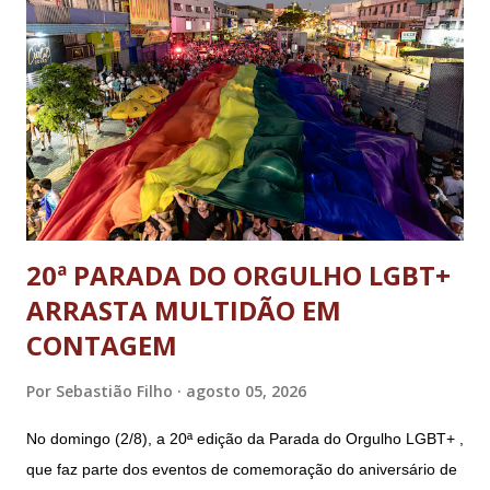
presidente da República Jair Bolsonaro; o general Paulo
Sérgio Nogueira, ex-ministro da Defesa; e o general da
reserva Walter Braga Netto, ex-ministro da Casa Civil e da
Defesa. A acusação envolveu os crimes de tentativa de
abolição violenta do Estado Democrático de Direito, golpe de
E...
20ª PARADA DO ORGULHO LGBT+
ARRASTA MULTIDÃO EM
CONTAGEM
Por
Sebastião Filho
agosto 05, 2026
No domingo (2/8), a 20ª edição da Parada do Orgulho LGBT+ ,
que faz parte dos eventos de comemoração do aniversário de