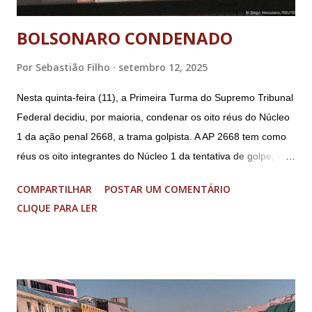
BOLSONARO CONDENADO
Por
Sebastião Filho
setembro 12, 2025
Nesta quinta-feira (11), a Primeira Turma do Supremo Tribunal
Federal decidiu, por maioria, condenar os oito réus do Núcleo
1 da ação penal 2668, a trama golpista. A AP 2668 tem como
réus os oito integrantes do Núcleo 1 da tentativa de golpe, ou
“Núcleo Crucial”, segundo a Procuradoria-Geral da República
COMPARTILHAR
POSTAR UM COMENTÁRIO
(PGR): o deputado federal Alexandre Ramagem, ex-diretor da
CLIQUE PARA LER
Agência Brasileira de Inteligência (Abin); o almirante Almir
Garnier, ex-comandante da Marinha; Anderson Torres, ex-
ministro da Justiça e ex-secretário de Segurança Pública do
DF; o general Augusto Heleno, ex-chefe do Gabinete de
Segurança Institucional (GSI); o tenente-coronel Mauro Cid,
ex-ajudante de ordens de Bolsonaro (réu-colaborador); o ex-