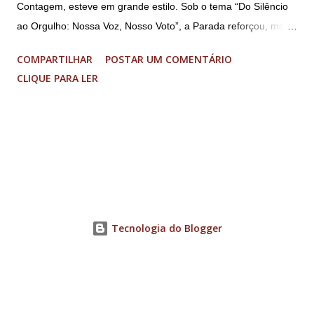
Contagem, esteve em grande estilo. Sob o tema “Do Silêncio
ao Orgulho: Nossa Voz, Nosso Voto”, a Parada reforçou, mais
uma vez, a importância dos direitos LGBT+ e a diversidade no
COMPARTILHAR
POSTAR UM COMENTÁRIO
município. A concentração foi na Praça da Glória, que estava
CLIQUE PARA LER
preparada com um palco e contou com diversos shows,
apresentadores e desfiles. Além disso, a Casa dos Direitos
Humanos e o Núcleo LGBT montaram uma tenda, oferecendo
suporte e conscientizando à população, dando total apoio no
evento. Além de um evento cultural, a Parada LGBT+ é
também um evento político. Nesse sentido, foi destacada a
importância da Parada LGBT+ de Contagem, principalmente
por ser um movimento de resistência, de ocupação das ruas e
Tecnologia do Blogger
de se fazer homenagens. Dentre as homenageadas esteve
Maria Eduarda Campos, de 22 anos. Ela é professora e foi
demitida de uma escola particular de Contagem após
familiares descobrirem...