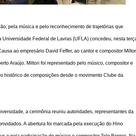
, pela música e pelo reconhecimento de trajetórias que
 a Universidade Federal de Lavras (UFLA) concedeu, nesta terç
s Causa ao empresário David Feffer, ao cantor e compositor Milto
rto Araújo. Milton foi representado pelo músico, compositor e
iro histórico de composições desde o movimento Clube da
versidade, a cerimônia reuniu autoridades, representantes da
onvidados. A abertura foi marcada pela execução do Hino
Mus e pela participação do músico e compositor Telo Borges. Na