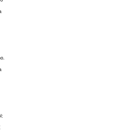
a
o.
a
l:
E