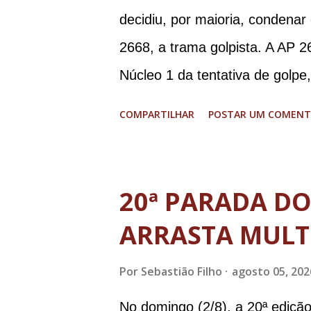
decidiu, por maioria, condenar
2668, a trama golpista. A AP 2
Núcleo 1 da tentativa de golpe
Procuradoria-Geral da Repúbli
COMPARTILHAR
POSTAR UM COMENT
Ramagem, ex-diretor da Agência
almirante Almir Garnier, ex-c
ministro da Justiça e ex-secre
20ª PARADA D
Augusto Heleno, ex-chefe do G
ARRASTA MULT
tenente-coronel Mauro Cid, ex
colaborador); o ex-presidente 
Por
Sebastião Filho
agosto 05, 202
Paulo Sérgio Nogueira, ex-mini
No domingo (2/8), a 20ª ediçã