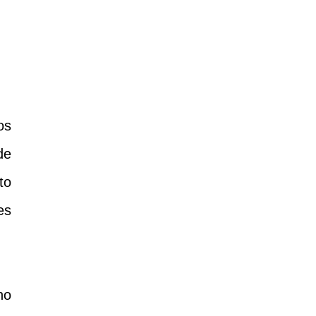
os
de
to
es
no