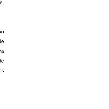
e,
ao
de
ra
de
os