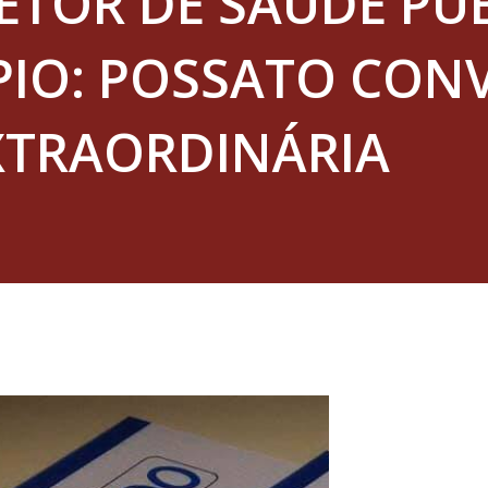
ETOR DE SAÚDE PÚ
PIO: POSSATO CON
XTRAORDINÁRIA