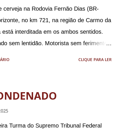
e cerveja na Rodovia Fernão Dias (BR-
orizonte, no km 721, na região de Carmo da
 está interditada em os ambos sentidos.
ndo sem lentidão. Motorista sem ferimentos
aodias *Por Sebastião Filho
ÁRIO
CLIQUE PARA LER
ONDENADO
2025
meira Turma do Supremo Tribunal Federal