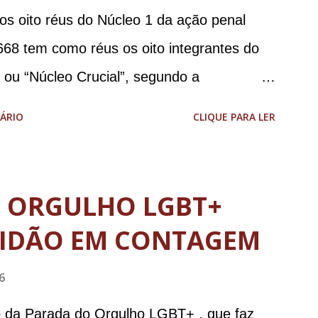
 os oito réus do Núcleo 1 da ação penal
668 tem como réus os oito integrantes do
, ou “Núcleo Crucial”, segundo a
ca (PGR): o deputado federal Alexandre
ÁRIO
CLIQUE PARA LER
 Brasileira de Inteligência (Abin); o
omandante da Marinha; Anderson Torres, ex-
tário de Segurança Pública do DF; o general
O ORGULHO LGBT+
abinete de Segurança Institucional (GSI); o
IDÃO EM CONTAGEM
-ajudante de ordens de Bolsonaro (réu-
da República Jair Bolsonaro; o general
6
stro da Defesa; e o general da reserva
o da Parada do Orgulho LGBT+ , que faz