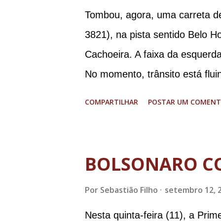
Tombou, agora, uma carreta d
3821), na pista sentido Belo H
Cachoeira. A faixa da esquerda
No momento, trânsito está flui
graves. Imagens @transitofern
COMPARTILHAR
POSTAR UM COMENT
BOLSONARO C
Por
Sebastião Filho
setembro 12, 
Nesta quinta-feira (11), a Pri