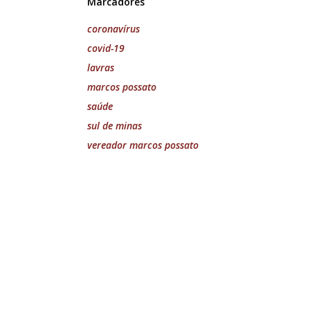
Marcadores
coronavírus
covid-19
lavras
marcos possato
saúde
sul de minas
vereador marcos possato