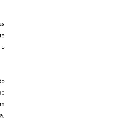
as
te
 o
do
me
om
a,