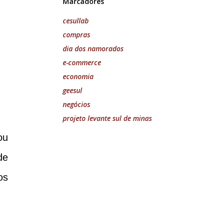
Marcadores
cesullab
compras
dia dos namorados
e-commerce
economia
geesul
negócios
projeto levante sul de minas
ou
de
os