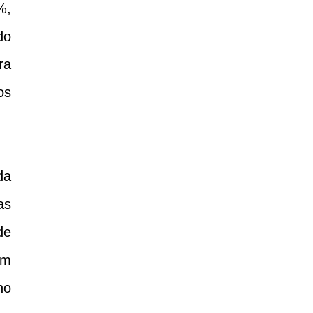
%,
do
ra
os
da
as
de
em
no