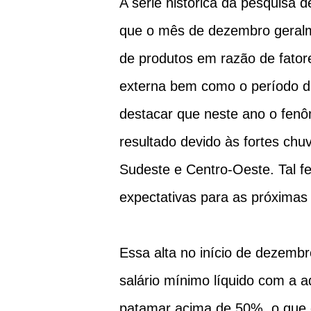
A série histórica da pesquisa
que o mês de dezembro geralm
de produtos em razão de fato
externa bem como o período de
destacar que neste ano o fenô
resultado devido às fortes chu
Sudeste e Centro-Oeste. Tal f
expectativas para as próximas 
Essa alta no início de dezemb
salário mínimo líquido com a a
patamar acima de 50%, o que é