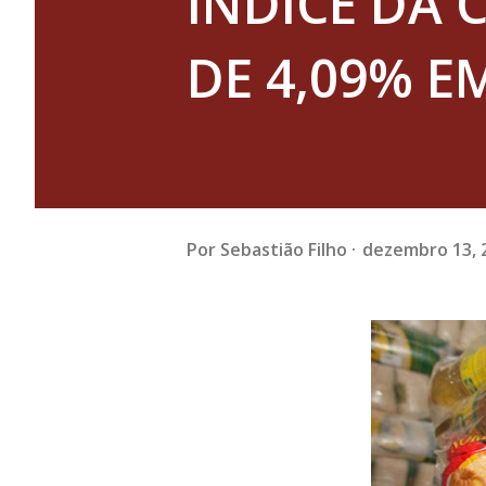
ÍNDICE DA 
DE 4,09% E
Por
Sebastião Filho
dezembro 13, 