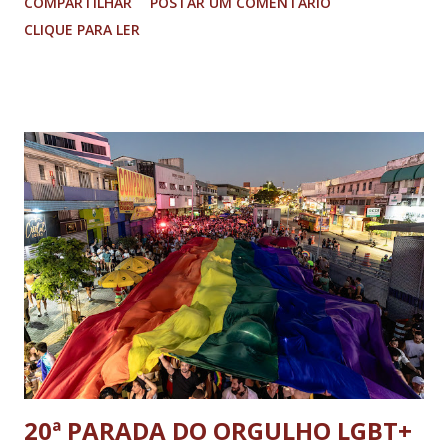
COMPARTILHAR
POSTAR UM COMENTÁRIO
(PGR): o deputado federal Alexandre Ramagem, ex-diretor da
CLIQUE PARA LER
Agência Brasileira de Inteligência (Abin); o almirante Almir
Garnier, ex-comandante da Marinha; Anderson Torres, ex-
ministro da Justiça e ex-secretário de Segurança Pública do
DF; o general Augusto Heleno, ex-chefe do Gabinete de
Segurança Institucional (GSI); o tenente-coronel Mauro Cid,
ex-ajudante de ordens de Bolsonaro (réu-colaborador); o ex-
presidente da República Jair Bolsonaro; o general Paulo
Sérgio Nogueira, ex-ministro da Defesa; e o general da
reserva Walter Braga Netto, ex-ministro da Casa Civil e da
Defesa. A acusação envolveu os crimes de tentativa de
abolição violenta do Estado Democrático de Direito, golpe de
E...
20ª PARADA DO ORGULHO LGBT+