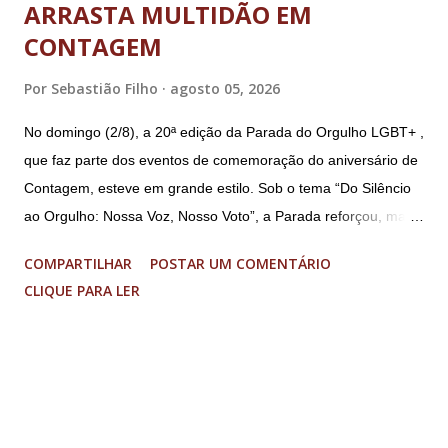
ARRASTA MULTIDÃO EM
CONTAGEM
Por
Sebastião Filho
agosto 05, 2026
No domingo (2/8), a 20ª edição da Parada do Orgulho LGBT+ ,
que faz parte dos eventos de comemoração do aniversário de
Contagem, esteve em grande estilo. Sob o tema “Do Silêncio
ao Orgulho: Nossa Voz, Nosso Voto”, a Parada reforçou, mais
uma vez, a importância dos direitos LGBT+ e a diversidade no
COMPARTILHAR
POSTAR UM COMENTÁRIO
município. A concentração foi na Praça da Glória, que estava
CLIQUE PARA LER
preparada com um palco e contou com diversos shows,
apresentadores e desfiles. Além disso, a Casa dos Direitos
Humanos e o Núcleo LGBT montaram uma tenda, oferecendo
suporte e conscientizando à população, dando total apoio no
evento. Além de um evento cultural, a Parada LGBT+ é
também um evento político. Nesse sentido, foi destacada a