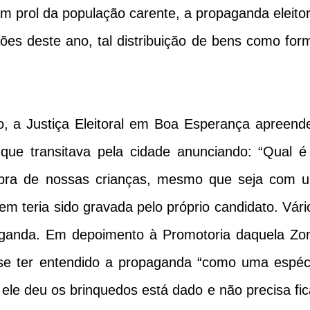
m prol da população carente, a propaganda eleitor
ições deste ano, tal distribuição de bens como for
o, a Justiça Eleitoral em Boa Esperança apreend
 que transitava pela cidade anunciando: “Qual é
bra de nossas crianças, mesmo que seja com 
m teria sido gravada pelo próprio candidato. Vári
paganda. Em depoimento à Promotoria daquela Zo
sse ter entendido a propaganda “como uma espéc
ele deu os brinquedos está dado e não precisa fic