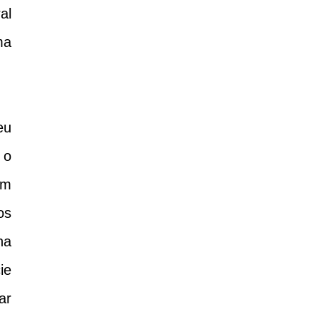
al
ma
eu
 o
um
os
na
ie
ar