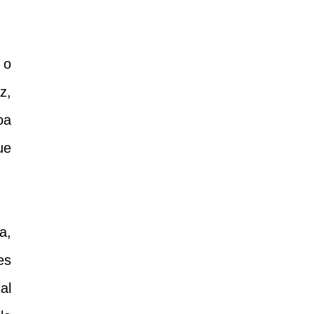
 o
z,
oa
ue
a,
es
al