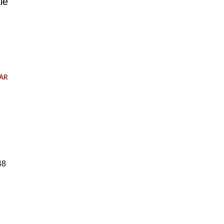
le
AR
48