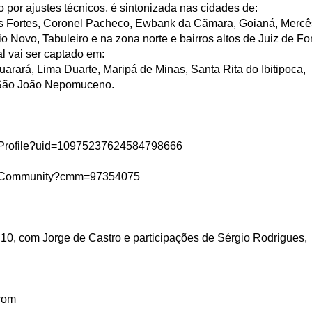
 por ajustes técnicos, é sintonizada nas cidades de:
ias Fortes, Coronel Pacheco, Ewbank da Cãmara, Goianá, Mercê
io Novo, Tabuleiro e na zona norte e bairros altos de Juiz de Fo
l vai ser captado em:
arará, Lima Duarte, Maripá de Minas, Santa Rita do Ibitipoca,
e São João Nepomuceno.
n#Profile?uid=10975237624584798666
in#Community?cmm=97354075
10, com Jorge de Castro e participações de Sérgio Rodrigues,
.com