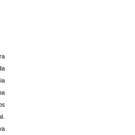
ra
da
ia
oa
os
l.
va