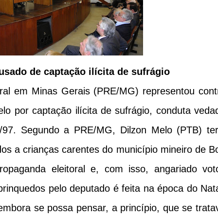
usado de captação ilícita de sufrágio
toral em Minas Gerais (PRE/MG) representou cont
lo por captação ilícita de sufrágio, conduta veda
04/97. Segundo a PRE/MG, Dilzon Melo (PTB) ter
dos a crianças carentes do município mineiro de B
paganda eleitoral e, com isso, angariado vot
e brinquedos pelo deputado é feita na época do Nata
bora se possa pensar, a princípio, que se trata