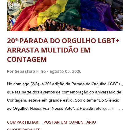
abolição violenta do Estado Democrático de Direito, golpe de
E...
20ª PARADA DO ORGULHO LGBT+
ARRASTA MULTIDÃO EM
CONTAGEM
Por
Sebastião Filho
agosto 05, 2026
No domingo (2/8), a 20ª edição da Parada do Orgulho LGBT+ ,
que faz parte dos eventos de comemoração do aniversário de
Contagem, esteve em grande estilo. Sob o tema “Do Silêncio
ao Orgulho: Nossa Voz, Nosso Voto”, a Parada reforçou, mais
uma vez, a importância dos direitos LGBT+ e a diversidade no
COMPARTILHAR
POSTAR UM COMENTÁRIO
município. A concentração foi na Praça da Glória, que estava
CLIQUE PARA LER