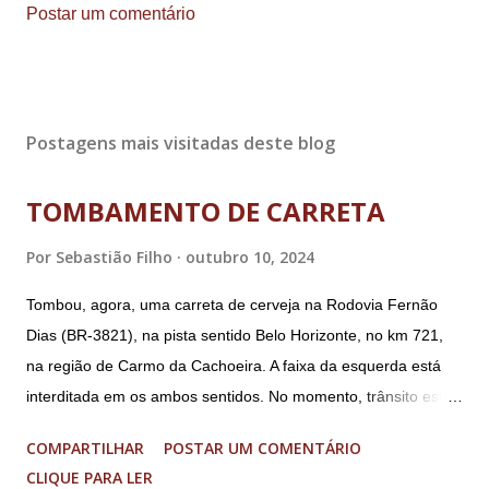
Postar um comentário
Postagens mais visitadas deste blog
TOMBAMENTO DE CARRETA
Por
Sebastião Filho
outubro 10, 2024
Tombou, agora, uma carreta de cerveja na Rodovia Fernão
Dias (BR-3821), na pista sentido Belo Horizonte, no km 721,
na região de Carmo da Cachoeira. A faixa da esquerda está
interditada em os ambos sentidos. No momento, trânsito está
fluindo sem lentidão. Motorista sem ferimentos graves.
COMPARTILHAR
POSTAR UM COMENTÁRIO
Imagens @transitofernaodias *Por Sebastião Filho
CLIQUE PARA LER