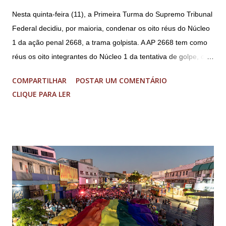
Nesta quinta-feira (11), a Primeira Turma do Supremo Tribunal
Federal decidiu, por maioria, condenar os oito réus do Núcleo
1 da ação penal 2668, a trama golpista. A AP 2668 tem como
réus os oito integrantes do Núcleo 1 da tentativa de golpe, ou
“Núcleo Crucial”, segundo a Procuradoria-Geral da República
COMPARTILHAR
POSTAR UM COMENTÁRIO
(PGR): o deputado federal Alexandre Ramagem, ex-diretor da
CLIQUE PARA LER
Agência Brasileira de Inteligência (Abin); o almirante Almir
Garnier, ex-comandante da Marinha; Anderson Torres, ex-
ministro da Justiça e ex-secretário de Segurança Pública do
DF; o general Augusto Heleno, ex-chefe do Gabinete de
Segurança Institucional (GSI); o tenente-coronel Mauro Cid,
ex-ajudante de ordens de Bolsonaro (réu-colaborador); o ex-
presidente da República Jair Bolsonaro; o general Paulo
Sérgio Nogueira, ex-ministro da Defesa; e o general da
reserva Walter Braga Netto, ex-ministro da Casa Civil e da
Defesa. A acusação envolveu os crimes de tentativa de