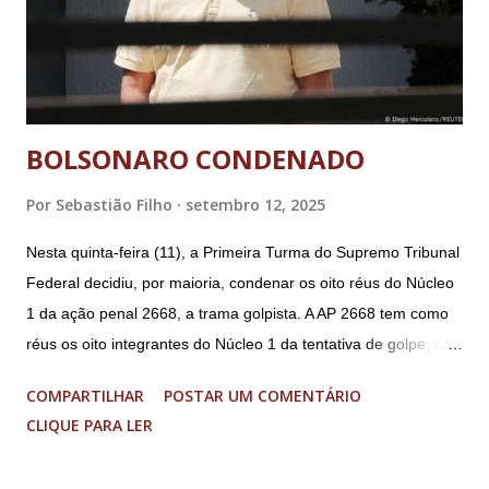
BOLSONARO CONDENADO
Por
Sebastião Filho
setembro 12, 2025
Nesta quinta-feira (11), a Primeira Turma do Supremo Tribunal
Federal decidiu, por maioria, condenar os oito réus do Núcleo
1 da ação penal 2668, a trama golpista. A AP 2668 tem como
réus os oito integrantes do Núcleo 1 da tentativa de golpe, ou
“Núcleo Crucial”, segundo a Procuradoria-Geral da República
COMPARTILHAR
POSTAR UM COMENTÁRIO
(PGR): o deputado federal Alexandre Ramagem, ex-diretor da
CLIQUE PARA LER
Agência Brasileira de Inteligência (Abin); o almirante Almir
Garnier, ex-comandante da Marinha; Anderson Torres, ex-