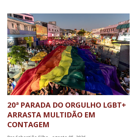
ministro da Justiça e ex-secretário de Segurança Pública do
DF; o general Augusto Heleno, ex-chefe do Gabinete de
Segurança Institucional (GSI); o tenente-coronel Mauro Cid,
ex-ajudante de ordens de Bolsonaro (réu-colaborador); o ex-
presidente da República Jair Bolsonaro; o general Paulo
Sérgio Nogueira, ex-ministro da Defesa; e o general da
reserva Walter Braga Netto, ex-ministro da Casa Civil e da
Defesa. A acusação envolveu os crimes de tentativa de
abolição violenta do Estado Democrático de Direito, golpe de
E...
20ª PARADA DO ORGULHO LGBT+
ARRASTA MULTIDÃO EM
CONTAGEM