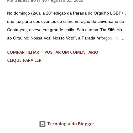
Por
Sebastião Filho
agosto 05, 2026
No domingo (2/8), a 20ª edição da Parada do Orgulho LGBT+ ,
que faz parte dos eventos de comemoração do aniversário de
Contagem, esteve em grande estilo. Sob o tema “Do Silêncio
ao Orgulho: Nossa Voz, Nosso Voto”, a Parada reforçou, mais
uma vez, a importância dos direitos LGBT+ e a diversidade no
COMPARTILHAR
POSTAR UM COMENTÁRIO
município. A concentração foi na Praça da Glória, que estava
CLIQUE PARA LER
preparada com um palco e contou com diversos shows,
apresentadores e desfiles. Além disso, a Casa dos Direitos
Humanos e o Núcleo LGBT montaram uma tenda, oferecendo
suporte e conscientizando à população, dando total apoio no
evento. Além de um evento cultural, a Parada LGBT+ é
também um evento político. Nesse sentido, foi destacada a
importância da Parada LGBT+ de Contagem, principalmente
por ser um movimento de resistência, de ocupação das ruas e
Tecnologia do Blogger
de se fazer homenagens. Dentre as homenageadas esteve