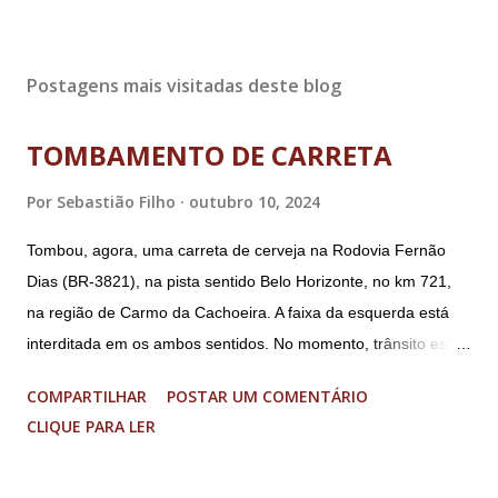
Postagens mais visitadas deste blog
TOMBAMENTO DE CARRETA
Por
Sebastião Filho
outubro 10, 2024
Tombou, agora, uma carreta de cerveja na Rodovia Fernão
Dias (BR-3821), na pista sentido Belo Horizonte, no km 721,
na região de Carmo da Cachoeira. A faixa da esquerda está
interditada em os ambos sentidos. No momento, trânsito está
fluindo sem lentidão. Motorista sem ferimentos graves.
COMPARTILHAR
POSTAR UM COMENTÁRIO
Imagens @transitofernaodias *Por Sebastião Filho
CLIQUE PARA LER