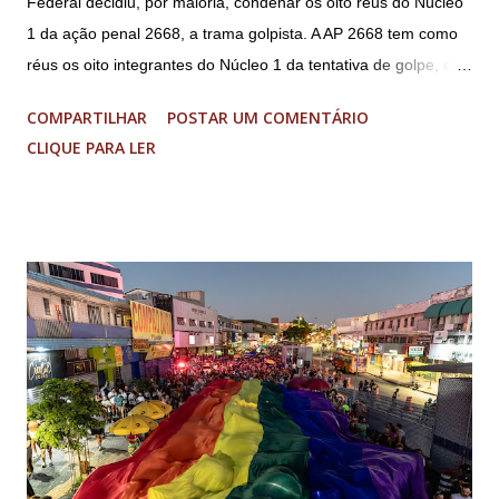
Federal decidiu, por maioria, condenar os oito réus do Núcleo
1 da ação penal 2668, a trama golpista. A AP 2668 tem como
réus os oito integrantes do Núcleo 1 da tentativa de golpe, ou
“Núcleo Crucial”, segundo a Procuradoria-Geral da República
COMPARTILHAR
POSTAR UM COMENTÁRIO
(PGR): o deputado federal Alexandre Ramagem, ex-diretor da
CLIQUE PARA LER
Agência Brasileira de Inteligência (Abin); o almirante Almir
Garnier, ex-comandante da Marinha; Anderson Torres, ex-
ministro da Justiça e ex-secretário de Segurança Pública do
DF; o general Augusto Heleno, ex-chefe do Gabinete de
Segurança Institucional (GSI); o tenente-coronel Mauro Cid,
ex-ajudante de ordens de Bolsonaro (réu-colaborador); o ex-
presidente da República Jair Bolsonaro; o general Paulo
Sérgio Nogueira, ex-ministro da Defesa; e o general da
reserva Walter Braga Netto, ex-ministro da Casa Civil e da
Defesa. A acusação envolveu os crimes de tentativa de
abolição violenta do Estado Democrático de Direito, golpe de