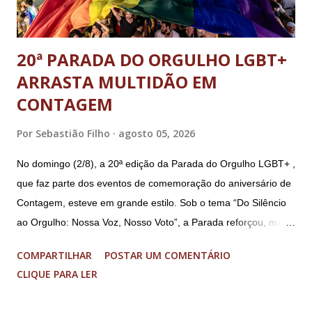
E...
20ª PARADA DO ORGULHO LGBT+
ARRASTA MULTIDÃO EM
CONTAGEM
Por
Sebastião Filho
agosto 05, 2026
No domingo (2/8), a 20ª edição da Parada do Orgulho LGBT+ ,
que faz parte dos eventos de comemoração do aniversário de
Contagem, esteve em grande estilo. Sob o tema “Do Silêncio
ao Orgulho: Nossa Voz, Nosso Voto”, a Parada reforçou, mais
uma vez, a importância dos direitos LGBT+ e a diversidade no
COMPARTILHAR
POSTAR UM COMENTÁRIO
município. A concentração foi na Praça da Glória, que estava
CLIQUE PARA LER
preparada com um palco e contou com diversos shows,
apresentadores e desfiles. Além disso, a Casa dos Direitos