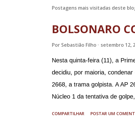
Postagens mais visitadas deste blo
BOLSONARO C
Por
Sebastião Filho
setembro 12, 
Nesta quinta-feira (11), a Pri
decidiu, por maioria, condenar
2668, a trama golpista. A AP 2
Núcleo 1 da tentativa de golpe
Procuradoria-Geral da Repúbli
COMPARTILHAR
POSTAR UM COMENT
Ramagem, ex-diretor da Agência
almirante Almir Garnier, ex-c