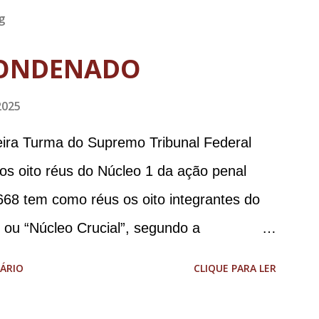
g
ONDENADO
2025
meira Turma do Supremo Tribunal Federal
 os oito réus do Núcleo 1 da ação penal
668 tem como réus os oito integrantes do
, ou “Núcleo Crucial”, segundo a
ca (PGR): o deputado federal Alexandre
ÁRIO
CLIQUE PARA LER
 Brasileira de Inteligência (Abin); o
omandante da Marinha; Anderson Torres, ex-