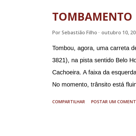
ministro da Justiça e ex-secre
TOMBAMENTO 
Augusto Heleno, ex-chefe do G
Por
Sebastião Filho
outubro 10, 2
tenente-coronel Mauro Cid, ex
colaborador); o ex-presidente 
Tombou, agora, uma carreta d
Paulo Sérgio Nogueira, ex-mini
3821), na pista sentido Belo H
Walter Braga Netto, ex-ministr
Cachoeira. A faixa da esquerda
envolveu os crimes de tentativ
No momento, trânsito está flui
Democrático de Direito, golpe d
graves. Imagens @transitofern
COMPARTILHAR
POSTAR UM COMENT