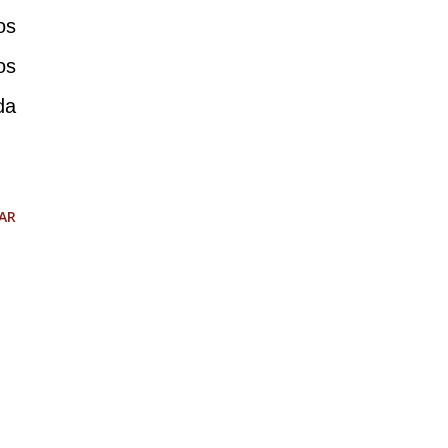
os
os
da
AR