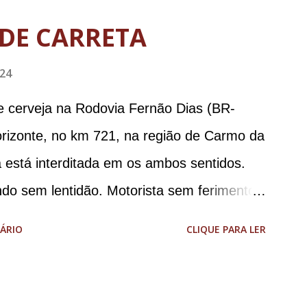
tário de Segurança Pública do DF; o general
DE CARRETA
abinete de Segurança Institucional (GSI); o
024
-ajudante de ordens de Bolsonaro (réu-
da República Jair Bolsonaro; o general
e cerveja na Rodovia Fernão Dias (BR-
stro da Defesa; e o general da reserva
orizonte, no km 721, na região de Carmo da
o da Casa Civil e da Defesa. A acusação
 está interditada em os ambos sentidos.
a de abolição violenta do Estado
ndo sem lentidão. Motorista sem ferimentos
e E...
aodias *Por Sebastião Filho
ÁRIO
CLIQUE PARA LER