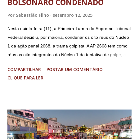
BOLSONARO CONDENADO
Por
Sebastião Filho
setembro 12, 2025
Nesta quinta-feira (11), a Primeira Turma do Supremo Tribunal
Federal decidiu, por maioria, condenar os oito réus do Núcleo
1 da ação penal 2668, a trama golpista. A AP 2668 tem como
réus os oito integrantes do Núcleo 1 da tentativa de golpe, ou
“Núcleo Crucial”, segundo a Procuradoria-Geral da República
COMPARTILHAR
POSTAR UM COMENTÁRIO
(PGR): o deputado federal Alexandre Ramagem, ex-diretor da
CLIQUE PARA LER
Agência Brasileira de Inteligência (Abin); o almirante Almir
Garnier, ex-comandante da Marinha; Anderson Torres, ex-
ministro da Justiça e ex-secretário de Segurança Pública do
DF; o general Augusto Heleno, ex-chefe do Gabinete de
Segurança Institucional (GSI); o tenente-coronel Mauro Cid,
ex-ajudante de ordens de Bolsonaro (réu-colaborador); o ex-
presidente da República Jair Bolsonaro; o general Paulo