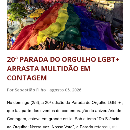
Sérgio Nogueira, ex-ministro da Defesa; e o general da
reserva Walter Braga Netto, ex-ministro da Casa Civil e da
Defesa. A acusação envolveu os crimes de tentativa de
abolição violenta do Estado Democrático de Direito, golpe de
E...
20ª PARADA DO ORGULHO LGBT+
ARRASTA MULTIDÃO EM
CONTAGEM
Por
Sebastião Filho
agosto 05, 2026
No domingo (2/8), a 20ª edição da Parada do Orgulho LGBT+ ,
que faz parte dos eventos de comemoração do aniversário de
Contagem, esteve em grande estilo. Sob o tema “Do Silêncio
ao Orgulho: Nossa Voz, Nosso Voto”, a Parada reforçou, mais