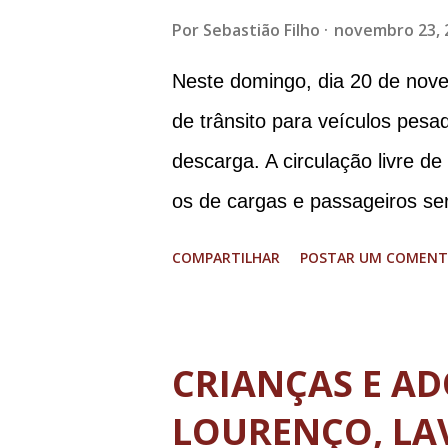
Por
Sebastião Filho
novembro 23, 
Neste domingo, dia 20 de nove
de trânsito para veículos pes
descarga. A circulação livre d
os de cargas e passageiros ser
Matosinhos e Tijuco (com total
COMPARTILHAR
POSTAR UM COMENT
histórico e área restrita à circ
de até 8 toneladas. As operaç
cidade serão permitidas obede
CRIANÇAS E AD
de segunda a sexta feira, das
LOURENÇO, LA
Nos domingos e feriados livres