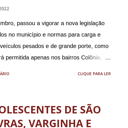
2022
mbro, passou a vigorar a nova legislação
ados no município e normas para carga e
e veículos pesados e de grande porte, como
á permitida apenas nos bairros Colônia,
 liberdade apenas no Colônia). No centro
ÁRIO
CLIQUE PARA LER
ulação de veículos cujo peso bruto total seja
ões de carga e descarga no centro da
cendo-se aos dias e horários estabelecidos:
OLESCENTES DE SÃO
 08h às 18h; aos sábados das 08h às 13h;
VRAS, VARGINHA E
. Haverá tolerância de 30 minutos, após o