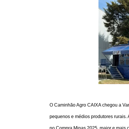
O Caminhão Agro CAIXA chegou a Vargi
pequenos e médios produtores rurais. A
no Compra Minas 2025, maior e mais c