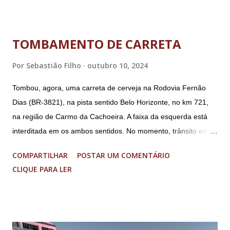
Garnier, ex-comandante da Marinha; Anderson Torres, ex-
ministro da Justiça e ex-secretário de Segurança Pública do
DF; o general Augusto Heleno, ex-chefe do Gabinete de
TOMBAMENTO DE CARRETA
Segurança Institucional (GSI); o tenente-coronel Mauro Cid,
ex-ajudante de ordens de Bolsonaro (réu-colaborador); o ex-
Por
Sebastião Filho
outubro 10, 2024
presidente da República Jair Bolsonaro; o general Paulo
Tombou, agora, uma carreta de cerveja na Rodovia Fernão
Sérgio Nogueira, ex-ministro da Defesa; e o general da
Dias (BR-3821), na pista sentido Belo Horizonte, no km 721,
reserva Walter Braga Netto, ex-ministro da Casa Civil e da
na região de Carmo da Cachoeira. A faixa da esquerda está
Defesa. A acusação envolveu os crimes de tentativa de
interditada em os ambos sentidos. No momento, trânsito está
abolição violenta do Estado Democrático de Direito, golpe de
fluindo sem lentidão. Motorista sem ferimentos graves.
E...
COMPARTILHAR
POSTAR UM COMENTÁRIO
Imagens @transitofernaodias *Por Sebastião Filho
CLIQUE PARA LER