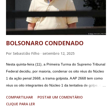
BOLSONARO CONDENADO
Por
Sebastião Filho
setembro 12, 2025
Nesta quinta-feira (11), a Primeira Turma do Supremo Tribunal
Federal decidiu, por maioria, condenar os oito réus do Núcleo
1 da ação penal 2668, a trama golpista. A AP 2668 tem como
réus os oito integrantes do Núcleo 1 da tentativa de golpe, ou
“Núcleo Crucial”, segundo a Procuradoria-Geral da República
COMPARTILHAR
POSTAR UM COMENTÁRIO
(PGR): o deputado federal Alexandre Ramagem, ex-diretor da
CLIQUE PARA LER
Agência Brasileira de Inteligência (Abin); o almirante Almir