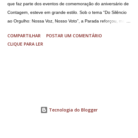
que faz parte dos eventos de comemoração do aniversário de
Contagem, esteve em grande estilo. Sob o tema “Do Silêncio
ao Orgulho: Nossa Voz, Nosso Voto”, a Parada reforçou, mais
uma vez, a importância dos direitos LGBT+ e a diversidade no
COMPARTILHAR
POSTAR UM COMENTÁRIO
município. A concentração foi na Praça da Glória, que estava
CLIQUE PARA LER
preparada com um palco e contou com diversos shows,
apresentadores e desfiles. Além disso, a Casa dos Direitos
Humanos e o Núcleo LGBT montaram uma tenda, oferecendo
suporte e conscientizando à população, dando total apoio no
evento. Além de um evento cultural, a Parada LGBT+ é
também um evento político. Nesse sentido, foi destacada a
importância da Parada LGBT+ de Contagem, principalmente
por ser um movimento de resistência, de ocupação das ruas e
Tecnologia do Blogger
de se fazer homenagens. Dentre as homenageadas esteve
Maria Eduarda Campos, de 22 anos. Ela é professora e foi
demitida de uma escola particular de Contagem após