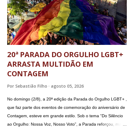
reserva Walter Braga Netto, ex-ministro da Casa Civil e da
Defesa. A acusação envolveu os crimes de tentativa de
abolição violenta do Estado Democrático de Direito, golpe de
E...
20ª PARADA DO ORGULHO LGBT+
ARRASTA MULTIDÃO EM
CONTAGEM
Por
Sebastião Filho
agosto 05, 2026
No domingo (2/8), a 20ª edição da Parada do Orgulho LGBT+ ,
que faz parte dos eventos de comemoração do aniversário de
Contagem, esteve em grande estilo. Sob o tema “Do Silêncio
ao Orgulho: Nossa Voz, Nosso Voto”, a Parada reforçou, mais
uma vez, a importância dos direitos LGBT+ e a diversidade no