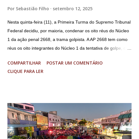
Por
Sebastião Filho
setembro 12, 2025
Nesta quinta-feira (11), a Primeira Turma do Supremo Tribunal
Federal decidiu, por maioria, condenar os oito réus do Núcleo
1 da ação penal 2668, a trama golpista. A AP 2668 tem como
réus os oito integrantes do Núcleo 1 da tentativa de golpe, ou
“Núcleo Crucial”, segundo a Procuradoria-Geral da República
COMPARTILHAR
POSTAR UM COMENTÁRIO
(PGR): o deputado federal Alexandre Ramagem, ex-diretor da
CLIQUE PARA LER
Agência Brasileira de Inteligência (Abin); o almirante Almir
Garnier, ex-comandante da Marinha; Anderson Torres, ex-
ministro da Justiça e ex-secretário de Segurança Pública do
DF; o general Augusto Heleno, ex-chefe do Gabinete de
Segurança Institucional (GSI); o tenente-coronel Mauro Cid,
ex-ajudante de ordens de Bolsonaro (réu-colaborador); o ex-
presidente da República Jair Bolsonaro; o general Paulo
Sérgio Nogueira, ex-ministro da Defesa; e o general da