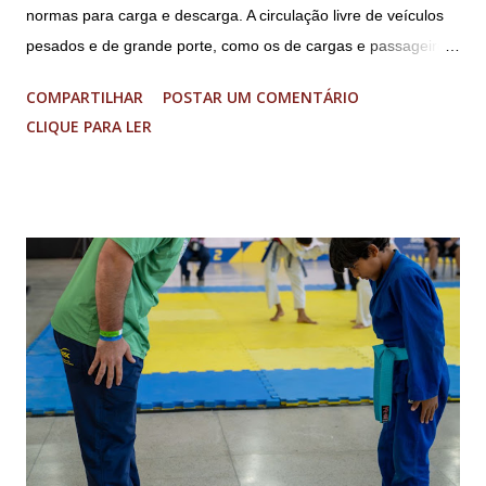
normas para carga e descarga. A circulação livre de veículos
pesados e de grande porte, como os de cargas e passageiros
será permitida apenas nos bairros Colônia, Matosinhos e
COMPARTILHAR
POSTAR UM COMENTÁRIO
Tijuco (com total liberdade apenas no Colônia). No centro
CLIQUE PARA LER
histórico e área restrita à circulação de veículos cujo peso
bruto total seja de até 8 toneladas. As operações de carga e
descarga no centro da cidade serão permitidas obedecendo-
se aos dias e horários estabelecidos: de segunda a sexta feira,
das 08h às 18h; aos sábados das 08h às 13h; Nos domingos e
feriados livres. Haverá tolerância de 30 minutos, após o
término dos horários estabelecidos aos veículos que já se
encontrarem em operação de descarga. A nova legislação vale
para os ônibus que viajam entre estados e municípios quanto
carretas e caminhões pesados. A determinação não se aplica
aos ônibus que realizam o transporte dentro da...