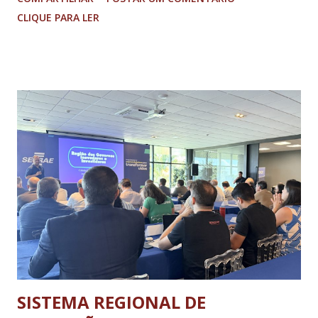
adolescentes. É isso que o Arena Sesc proporcionou para 165
CLIQUE PARA LER
integrantes das Escolas de Esportes do Sesc São Lourenço,
Sesc Lavras, Sesc Varginha e Sesc Poços de Caldas.
Realizado anualmente pelo Sistema Fecomércio MG desde
2024, a atual edição do evento reuniu cerca de mil
participantes, entre 9 e 17 anos de idade, de várias partes do
estado, no Sesc Contagem, localizado na Região
Metropolitana de Belo Horizonte. Foram cinco dias de disputas
em diferentes modalidades esportivas, palestras e uma
programação dedicada a promover a integração, o respeito e
o desenvolvimento pessoal e social através do esporte. A
abertura oficial, com direto a cerimônia, aconteceu no dia 20
de julho (segunda-feira) e o ence...
SISTEMA REGIONAL DE