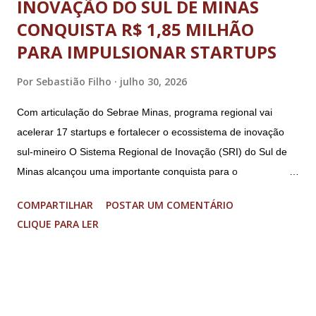
INOVAÇÃO DO SUL DE MINAS
CONQUISTA R$ 1,85 MILHÃO
PARA IMPULSIONAR STARTUPS
Por
Sebastião Filho
julho 30, 2026
Com articulação do Sebrae Minas, programa regional vai
acelerar 17 startups e fortalecer o ecossistema de inovação
sul-mineiro O Sistema Regional de Inovação (SRI) do Sul de
Minas alcançou uma importante conquista para o
fortalecimento do ecossistema de inovação sul-mineiro: a
COMPARTILHAR
POSTAR UM COMENTÁRIO
proposta “Acelera Vibra” foi contemplada na Chamada
CLIQUE PARA LER
FAPEMIG/Sede 03/2026 – Novo SEED, garantindo R$ 1,85
milhão em investimentos para a execução de um programa
regional de aceleração de startups. O resultado faz parte de
uma seleção estadual que aprovou apenas nove projetos em
Minas Gerais, entre 33 propostas submetidas. O recurso