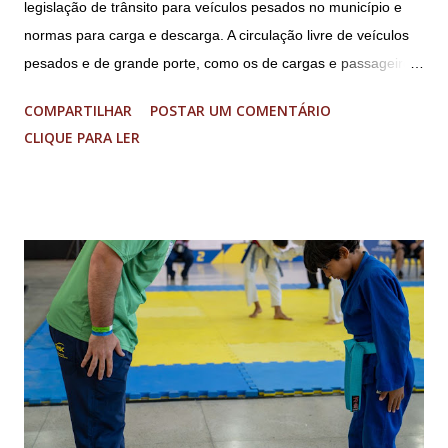
legislação de trânsito para veículos pesados no município e
normas para carga e descarga. A circulação livre de veículos
pesados e de grande porte, como os de cargas e passageiros
será permitida apenas nos bairros Colônia, Matosinhos e
COMPARTILHAR
POSTAR UM COMENTÁRIO
Tijuco (com total liberdade apenas no Colônia). No centro
CLIQUE PARA LER
histórico e área restrita à circulação de veículos cujo peso
bruto total seja de até 8 toneladas. As operações de carga e
descarga no centro da cidade serão permitidas obedecendo-
se aos dias e horários estabelecidos: de segunda a sexta feira,
das 08h às 18h; aos sábados das 08h às 13h; Nos domingos e
feriados livres. Haverá tolerância de 30 minutos, após o
término dos horários estabelecidos aos veículos que já se
encontrarem em operação de descarga. A nova legislação vale
para os ônibus que viajam entre estados e municípios quanto
carretas e caminhões pesados. A determinação não se aplica
aos ônibus que realizam o transporte dentro da...