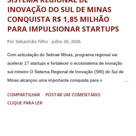
INOVAÇÃO DO SUL DE MINAS
CONQUISTA R$ 1,85 MILHÃO
PARA IMPULSIONAR STARTUPS
Por
Sebastião Filho
julho 30, 2026
Com articulação do Sebrae Minas, programa regional vai
acelerar 17 startups e fortalecer o ecossistema de inovação
sul-mineiro O Sistema Regional de Inovação (SRI) do Sul de
Minas alcançou uma importante conquista para o
fortalecimento do ecossistema de inovação sul-mineiro: a
COMPARTILHAR
POSTAR UM COMENTÁRIO
proposta “Acelera Vibra” foi contemplada na Chamada
CLIQUE PARA LER
FAPEMIG/Sede 03/2026 – Novo SEED, garantindo R$ 1,85
milhão em investimentos para a execução de um programa
regional de aceleração de startups. O resultado faz parte de
uma seleção estadual que aprovou apenas nove projetos em