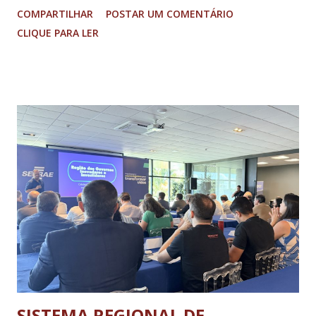
COMPARTILHAR
POSTAR UM COMENTÁRIO
adolescentes. É isso que o Arena Sesc proporcionou para 165
CLIQUE PARA LER
integrantes das Escolas de Esportes do Sesc São Lourenço,
Sesc Lavras, Sesc Varginha e Sesc Poços de Caldas.
Realizado anualmente pelo Sistema Fecomércio MG desde
2024, a atual edição do evento reuniu cerca de mil
participantes, entre 9 e 17 anos de idade, de várias partes do
estado, no Sesc Contagem, localizado na Região
Metropolitana de Belo Horizonte. Foram cinco dias de disputas
em diferentes modalidades esportivas, palestras e uma
programação dedicada a promover a integração, o respeito e
o desenvolvimento pessoal e social através do esporte. A
abertura oficial, com direto a cerimônia, aconteceu no dia 20
de julho (segunda-feira) e o ence...
SISTEMA REGIONAL DE