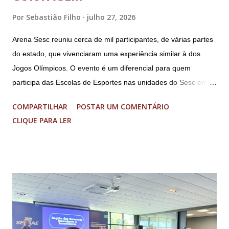
Por
Sebastião Filho
julho 27, 2026
Arena Sesc reuniu cerca de mil participantes, de várias partes
do estado, que vivenciaram uma experiência similar à dos
Jogos Olímpicos. O evento é um diferencial para quem
participa das Escolas de Esportes nas unidades do Sesc em
Minas Uma genuína experiência olímpica para crianças e
COMPARTILHAR
POSTAR UM COMENTÁRIO
adolescentes. É isso que o Arena Sesc proporcionou para 165
CLIQUE PARA LER
integrantes das Escolas de Esportes do Sesc São Lourenço,
Sesc Lavras, Sesc Varginha e Sesc Poços de Caldas.
Realizado anualmente pelo Sistema Fecomércio MG desde
2024, a atual edição do evento reuniu cerca de mil
participantes, entre 9 e 17 anos de idade, de várias partes do
estado, no Sesc Contagem, localizado na Região
Metropolitana de Belo Horizonte. Foram cinco dias de disputas
em diferentes modalidades esportivas, palestras e uma