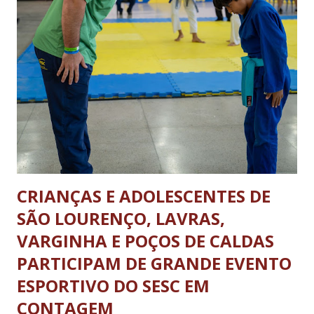
feriados livres. Haverá tolerância de 30 minutos, após o
término dos horários estabelecidos aos veículos que já se
encontrarem em operação de descarga. A nova legislação vale
para os ônibus que viajam entre estados e municípios quanto
carretas e caminhões pesados. A determinação não se aplica
aos ônibus que realizam o transporte dentro da...
CRIANÇAS E ADOLESCENTES DE
SÃO LOURENÇO, LAVRAS,
VARGINHA E POÇOS DE CALDAS
PARTICIPAM DE GRANDE EVENTO
ESPORTIVO DO SESC EM
CONTAGEM