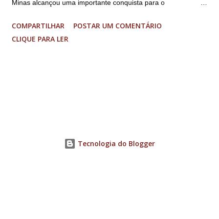
Minas alcançou uma importante conquista para o
fortalecimento do ecossistema de inovação sul-mineiro: a
COMPARTILHAR
POSTAR UM COMENTÁRIO
proposta “Acelera Vibra” foi contemplada na Chamada
CLIQUE PARA LER
FAPEMIG/Sede 03/2026 – Novo SEED, garantindo R$ 1,85
milhão em investimentos para a execução de um programa
regional de aceleração de startups. O resultado faz parte de
uma seleção estadual que aprovou apenas nove projetos em
Minas Gerais, entre 33 propostas submetidas. O recurso
permitirá a aceleração de 17 startups do Sul de Minas, que
receberão acompanhamento especializado, mentorias,
conexões com o ecossistema de inovação e aporte financeiro
Tecnologia do Blogger
de até R$ 70 mil cada, para impulsionar o desenvolvimento de
soluções inovadoras e ampliar sua competitividade no
mercado. O projeto reúne uma ampla rede de ambientes
promotores de inovação distribuídos por cinco cidades...