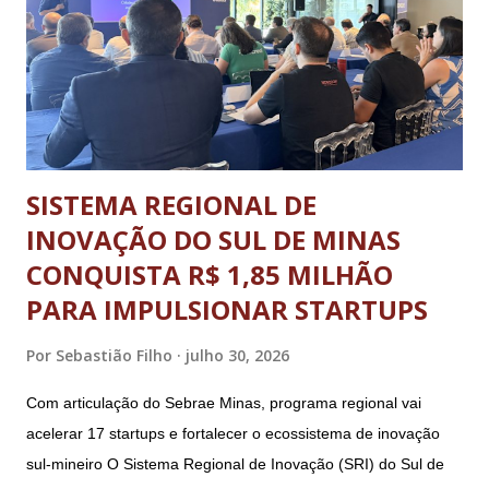
programação dedicada a promover a integração, o respeito e
o desenvolvimento pessoal e social através do esporte. A
abertura oficial, com direto a cerimônia, aconteceu no dia 20
de julho (segunda-feira) e o ence...
SISTEMA REGIONAL DE
INOVAÇÃO DO SUL DE MINAS
CONQUISTA R$ 1,85 MILHÃO
PARA IMPULSIONAR STARTUPS
Por
Sebastião Filho
julho 30, 2026
Com articulação do Sebrae Minas, programa regional vai
acelerar 17 startups e fortalecer o ecossistema de inovação
sul-mineiro O Sistema Regional de Inovação (SRI) do Sul de