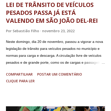
LEI DE TRÂNSITO DE VEÍCULOS
PESADOS PASSA JÁ ESTÁ
VALENDO EM SÃO JOÃO DEL-REI
Por
Sebastião Filho
novembro 23, 2022
Neste domingo, dia 20 de novembro, passou a vigorar a nova
legislação de trânsito para veículos pesados no município e
normas para carga e descarga. A circulação livre de veículos
pesados e de grande porte, como os de cargas e passageiros
será permitida apenas nos bairros Colônia, Matosinhos e
COMPARTILHAR
POSTAR UM COMENTÁRIO
Tijuco (com total liberdade apenas no Colônia). No centro
CLIQUE PARA LER
histórico e área restrita à circulação de veículos cujo peso
bruto total seja de até 8 toneladas. As operações de carga e
descarga no centro da cidade serão permitidas obedecendo-
se aos dias e horários estabelecidos: de segunda a sexta feira,
das 08h às 18h; aos sábados das 08h às 13h; Nos domingos e