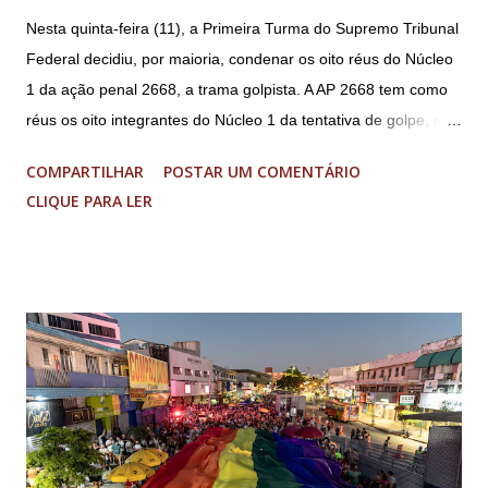
Nesta quinta-feira (11), a Primeira Turma do Supremo Tribunal
Federal decidiu, por maioria, condenar os oito réus do Núcleo
1 da ação penal 2668, a trama golpista. A AP 2668 tem como
réus os oito integrantes do Núcleo 1 da tentativa de golpe, ou
“Núcleo Crucial”, segundo a Procuradoria-Geral da República
COMPARTILHAR
POSTAR UM COMENTÁRIO
(PGR): o deputado federal Alexandre Ramagem, ex-diretor da
CLIQUE PARA LER
Agência Brasileira de Inteligência (Abin); o almirante Almir
Garnier, ex-comandante da Marinha; Anderson Torres, ex-
ministro da Justiça e ex-secretário de Segurança Pública do
DF; o general Augusto Heleno, ex-chefe do Gabinete de
Segurança Institucional (GSI); o tenente-coronel Mauro Cid,
ex-ajudante de ordens de Bolsonaro (réu-colaborador); o ex-
presidente da República Jair Bolsonaro; o general Paulo
Sérgio Nogueira, ex-ministro da Defesa; e o general da
reserva Walter Braga Netto, ex-ministro da Casa Civil e da
Defesa. A acusação envolveu os crimes de tentativa de