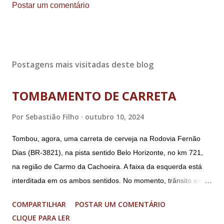
Postar um comentário
Postagens mais visitadas deste blog
TOMBAMENTO DE CARRETA
Por
Sebastião Filho
outubro 10, 2024
Tombou, agora, uma carreta de cerveja na Rodovia Fernão
Dias (BR-3821), na pista sentido Belo Horizonte, no km 721,
na região de Carmo da Cachoeira. A faixa da esquerda está
interditada em os ambos sentidos. No momento, trânsito está
fluindo sem lentidão. Motorista sem ferimentos graves.
COMPARTILHAR
POSTAR UM COMENTÁRIO
Imagens @transitofernaodias *Por Sebastião Filho
CLIQUE PARA LER