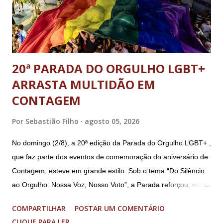
abolição violenta do Estado Democrático de Direito, golpe de
E...
20ª PARADA DO ORGULHO LGBT+
ARRASTA MULTIDÃO EM
CONTAGEM
Por
Sebastião Filho
agosto 05, 2026
No domingo (2/8), a 20ª edição da Parada do Orgulho LGBT+ ,
que faz parte dos eventos de comemoração do aniversário de
Contagem, esteve em grande estilo. Sob o tema “Do Silêncio
ao Orgulho: Nossa Voz, Nosso Voto”, a Parada reforçou, mais
uma vez, a importância dos direitos LGBT+ e a diversidade no
COMPARTILHAR
POSTAR UM COMENTÁRIO
município. A concentração foi na Praça da Glória, que estava
CLIQUE PARA LER