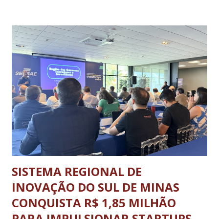
Realizado anualmente pelo Sistema Fecomércio MG desde
2024, a atual edição do evento reuniu cerca de mil
participantes, entre 9 e 17 anos de idade, de várias partes do
estado, no Sesc Contagem, localizado na Região
Metropolitana de Belo Horizonte. Foram cinco dias de disputas
em diferentes modalidades esportivas, palestras e uma
programação dedicada a promover a integração, o respeito e
o desenvolvimento pessoal e social através do esporte. A
abertura oficial, com direto a cerimônia, aconteceu no dia 20
de julho (segunda-feira) e o ence...
SISTEMA REGIONAL DE
INOVAÇÃO DO SUL DE MINAS
CONQUISTA R$ 1,85 MILHÃO
PARA IMPULSIONAR STARTUPS