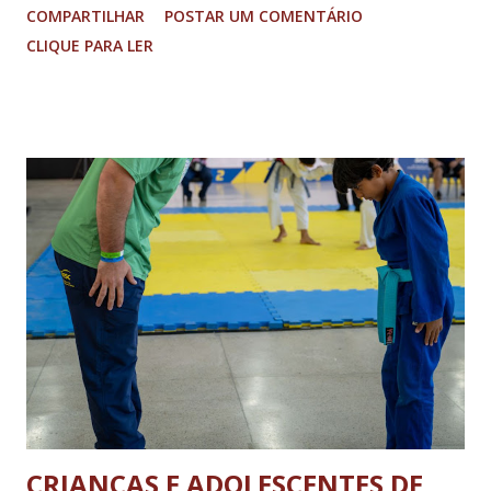
COMPARTILHAR
POSTAR UM COMENTÁRIO
Tijuco (com total liberdade apenas no Colônia). No centro
CLIQUE PARA LER
histórico e área restrita à circulação de veículos cujo peso
bruto total seja de até 8 toneladas. As operações de carga e
descarga no centro da cidade serão permitidas obedecendo-
se aos dias e horários estabelecidos: de segunda a sexta feira,
das 08h às 18h; aos sábados das 08h às 13h; Nos domingos e
feriados livres. Haverá tolerância de 30 minutos, após o
término dos horários estabelecidos aos veículos que já se
encontrarem em operação de descarga. A nova legislação vale
para os ônibus que viajam entre estados e municípios quanto
carretas e caminhões pesados. A determinação não se aplica
aos ônibus que realizam o transporte dentro da...
CRIANÇAS E ADOLESCENTES DE