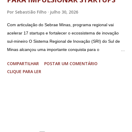
Por
Sebastião Filho
julho 30, 2026
Com articulação do Sebrae Minas, programa regional vai
acelerar 17 startups e fortalecer o ecossistema de inovação
sul-mineiro O Sistema Regional de Inovação (SRI) do Sul de
Minas alcançou uma importante conquista para o
fortalecimento do ecossistema de inovação sul-mineiro: a
COMPARTILHAR
POSTAR UM COMENTÁRIO
proposta “Acelera Vibra” foi contemplada na Chamada
CLIQUE PARA LER
FAPEMIG/Sede 03/2026 – Novo SEED, garantindo R$ 1,85
milhão em investimentos para a execução de um programa
regional de aceleração de startups. O resultado faz parte de
uma seleção estadual que aprovou apenas nove projetos em
Minas Gerais, entre 33 propostas submetidas. O recurso
permitirá a aceleração de 17 startups do Sul de Minas, que
receberão acompanhamento especializado, mentorias,