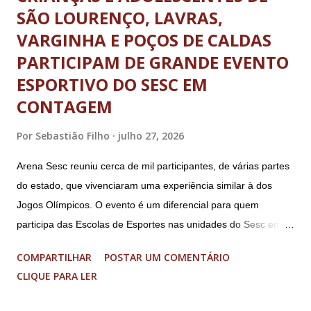
SÃO LOURENÇO, LAVRAS,
VARGINHA E POÇOS DE CALDAS
PARTICIPAM DE GRANDE EVENTO
ESPORTIVO DO SESC EM
CONTAGEM
Por
Sebastião Filho
julho 27, 2026
Arena Sesc reuniu cerca de mil participantes, de várias partes
do estado, que vivenciaram uma experiência similar à dos
Jogos Olímpicos. O evento é um diferencial para quem
participa das Escolas de Esportes nas unidades do Sesc em
Minas Uma genuína experiência olímpica para crianças e
COMPARTILHAR
POSTAR UM COMENTÁRIO
adolescentes. É isso que o Arena Sesc proporcionou para 165
CLIQUE PARA LER
integrantes das Escolas de Esportes do Sesc São Lourenço,
Sesc Lavras, Sesc Varginha e Sesc Poços de Caldas.